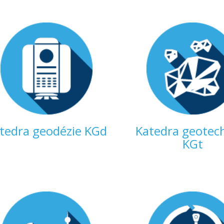
tedra geodézie KGd
Katedra geotec
KGt