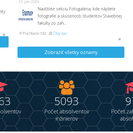
23. jún 2026
Navštívte sekciu Fotogaléria, kde nájdete
ity
fotografie a skúsenosti študentov Stavebnej
fakulty zo zah...
Prečítané:182
Čítaj viac
Zobraziť všetky oznamy
63
5093
9
olventov
Počet absolventov
Počet za
inžinierov
abso