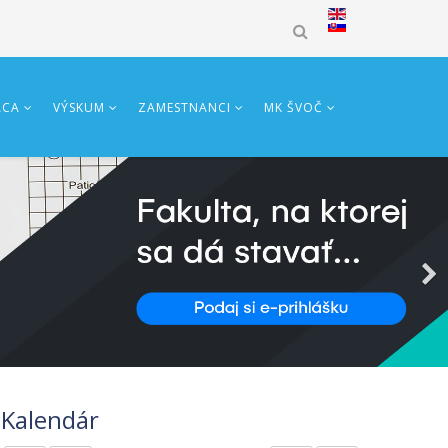
ÁCA
VÝSKUM
ZAMESTNANCI
MK ŠVOČ
Predchádzajúci
Predchádzajúci
Nasledujúci
Nasledujúci
rok
mesiac
mesiac
rok
Kalendár