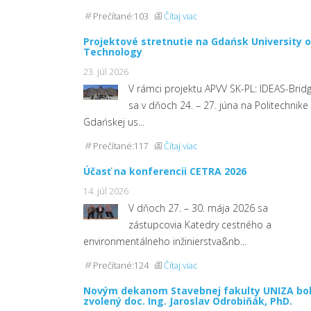
Prečítané:103
Čítaj viac
Projektové stretnutie na Gdańsk University o
Technology
23. júl 2026
V rámci projektu APVV SK-PL: IDEAS-Brid
sa v dňoch 24. – 27. júna na Politechnike
Gdańskej us...
Prečítané:117
Čítaj viac
Účasť na konferencii CETRA 2026
14. júl 2026
V dňoch 27. – 30. mája 2026 sa
zástupcovia Katedry cestného a
environmentálneho inžinierstva&nb...
Prečítané:124
Čítaj viac
Novým dekanom Stavebnej fakulty UNIZA bo
zvolený doc. Ing. Jaroslav Odrobiňák, PhD.