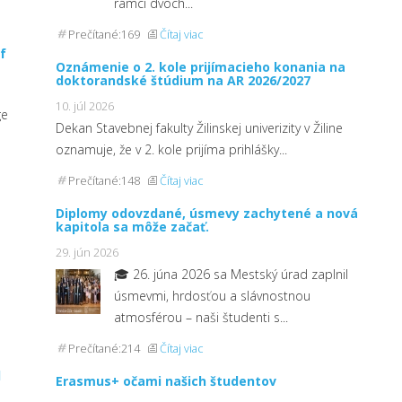
rámci dvoch...
Prečítané:169
Čítaj viac
f
Oznámenie o 2. kole prijímacieho konania na
doktorandské štúdium na AR 2026/2027
10. júl 2026
ge
Dekan Stavebnej fakulty Žilinskej univerizity v Žiline
oznamuje, že v 2. kole prijíma prihlášky...
Prečítané:148
Čítaj viac
Diplomy odovzdané, úsmevy zachytené a nová
kapitola sa môže začať.
29. jún 2026
🎓 26. júna 2026 sa Mestský úrad zaplnil
úsmevmi, hrdosťou a slávnostnou
atmosférou – naši študenti s...
Prečítané:214
Čítaj viac
l
Erasmus+ očami našich študentov