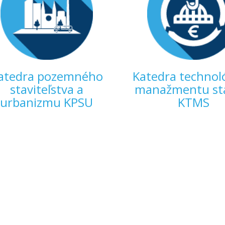
atedra pozemného
Katedra technol
staviteľstva a
manažmentu st
urbanizmu KPSU
KTMS