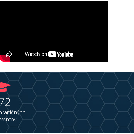
72
hraničných
lventov