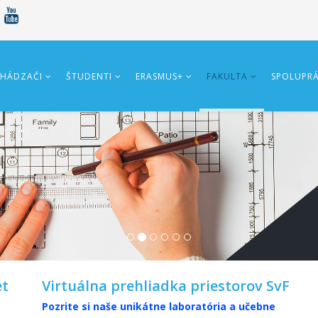
HÁDZAČI
ŠTUDENTI
ERASMUS+
FAKULTA
SPOLUPR
et
Virtuálna prehliadka priestorov SvF
Pozrite si naše unikátne laboratória a učebne