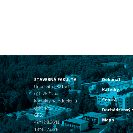
STAVEBNÁ FAKULTA
Dekanát
Univerzitná 8215/1
Katedry
010 26 Žilina
Centrá
kontakty na oddelenia
dekanátu
Dochádzkový 
GPS:
Mapa
49°12'8.26"N
18°45'23.6"E