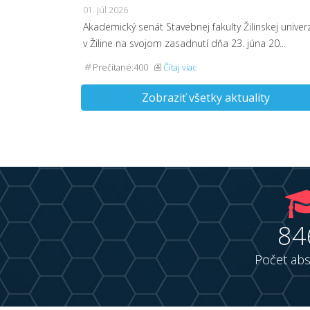
01. júl 2026
Akademický senát Stavebnej fakulty Žilinskej univerz
v Žiline na svojom zasadnutí dňa 23. júna 20...
Prečítané:400
Čítaj viac
Zobraziť všetky aktuality
84
Počet abs