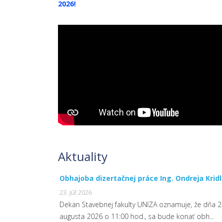
2026!
Aktuality
Obhajoba dizertačnej práce Ing. Ondreja Krid
23. júl 2026
Dekan Stavebnej fakulty UNIZA oznamuje, že dňa 2
augusta 2026 o 11:00 hod., sa bude konať obh...