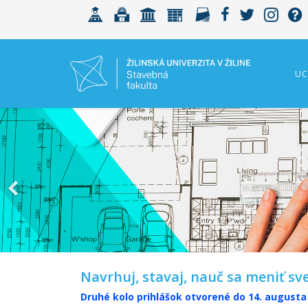
UC
Navrhuj, stavaj, nauč sa meniť sv
Druhé kolo prihlášok otvorené do 14. augusta