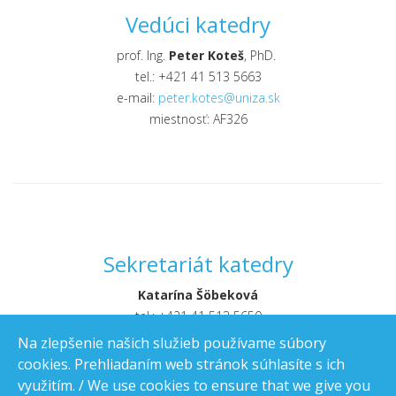
Vedúci katedry
prof. Ing.
Peter Koteš
, PhD.
tel.: +421 41 513 5663
e-mail:
peter.kotes@uniza.sk
miestnosť: AF326
Sekretariát katedry
Katarína Šöbeková
tel.: +421 41 513 5650
e-mail:
fstav-kskm@uniza.sk
Na zlepšenie našich služieb používame súbory
miestnosť: AF 324
cookies. Prehliadaním web stránok súhlasíte s ich
využitím. / We use cookies to ensure that we give you