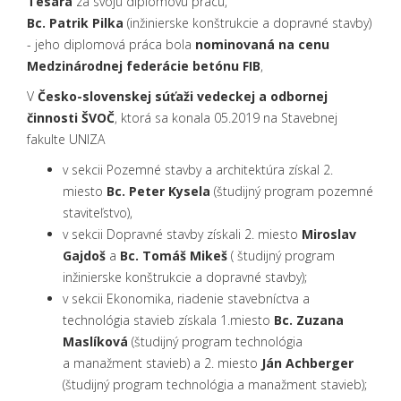
Tesára
za svoju diplomovú prácu,
Bc. Patrik Pilka
(inžinierske konštrukcie a dopravné stavby)
- jeho diplomová práca bola
nominovaná na cenu
Medzinárodnej federácie betónu FIB
,
V
Česko-slovenskej súťaži vedeckej a odbornej
činnosti ŠVOČ
, ktorá sa konala 05.2019 na Stavebnej
fakulte UNIZA
v sekcii Pozemné stavby a architektúra získal 2.
miesto
Bc. Peter Kysela
(študijný program pozemné
staviteľstvo),
v sekcii Dopravné stavby získali 2. miesto
Miroslav
Gajdoš
a
Bc. Tomáš Mikeš
( študijný program
inžinierske konštrukcie a dopravné stavby);
v sekcii Ekonomika, riadenie stavebníctva a
technológia stavieb získala 1.miesto
Bc. Zuzana
Maslíková
(študijný program technológia
a manažment stavieb) a 2. miesto
Ján Achberger
(študijný program technológia a manažment stavieb);