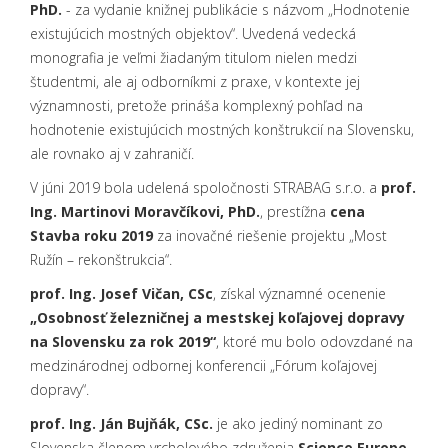
PhD.
- za vydanie knižnej publikácie s názvom „Hodnotenie
existujúcich mostných objektov“. Uvedená vedecká
monografia je veľmi žiadaným titulom nielen medzi
študentmi, ale aj odborníkmi z praxe, v kontexte jej
významnosti, pretože prináša komplexný pohľad na
hodnotenie existujúcich mostných konštrukcií na Slovensku,
ale rovnako aj v zahraničí.
V júni 2019 bola udelená spoločnosti STRABAG s.r.o. a
prof.
Ing. Martinovi Moravčíkovi, PhD.
, prestížna
cena
Stavba roku 2019
za inovačné riešenie projektu „Most
Ružín – rekonštrukcia“.
prof. Ing. Josef Vičan, CSc
, získal významné ocenenie
„Osobnosť železničnej a mestskej koľajovej dopravy
na Slovensku za rok 2019“
, ktoré mu bolo odovzdané na
medzinárodnej odbornej konferencii „Fórum koľajovej
dopravy“.
prof. Ing. Ján Bujňák, CSc.
je ako jediný nominant zo
Slovenska členom vrcholového združenia
Science Europe