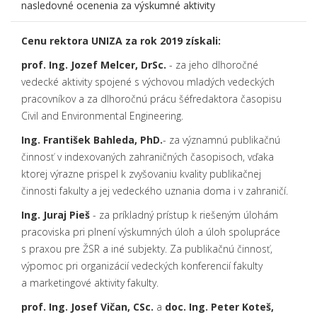
nasledovné ocenenia za výskumné aktivity
Cenu rektora UNIZA za rok 2019 získali:
prof. Ing. Jozef Melcer, DrSc.
- za jeho dlhoročné
vedecké aktivity spojené s výchovou mladých vedeckých
pracovníkov a za dlhoročnú prácu šéfredaktora časopisu
Civil and Environmental Engineering.
Ing. František Bahleda, PhD.
- za významnú publikačnú
činnosť v indexovaných zahraničných časopisoch, vďaka
ktorej výrazne prispel k zvyšovaniu kvality publikačnej
činnosti fakulty a jej vedeckého uznania doma i v zahraničí.
Ing. Juraj Pieš
- za príkladný prístup k riešeným úlohám
pracoviska pri plnení výskumných úloh a úloh spolupráce
s praxou pre ŽSR a iné subjekty. Za publikačnú činnosť,
výpomoc pri organizácií vedeckých konferencií fakulty
a marketingové aktivity fakulty.
prof. Ing. Josef Vičan, CSc.
a
doc. Ing. Peter Koteš,