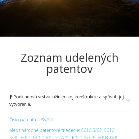
Zoznam udelených
patentov
Podkladová vrstva inžinierskej konštrukcie a spôsob jej
vytvorenia.
Číslo patentu: 288744
Medzinárodné patentové triedenie: E01C 3/02 E01C
3/00 E01C 13/02 E02D 27/02 E02D 27/26 E01B 1/00