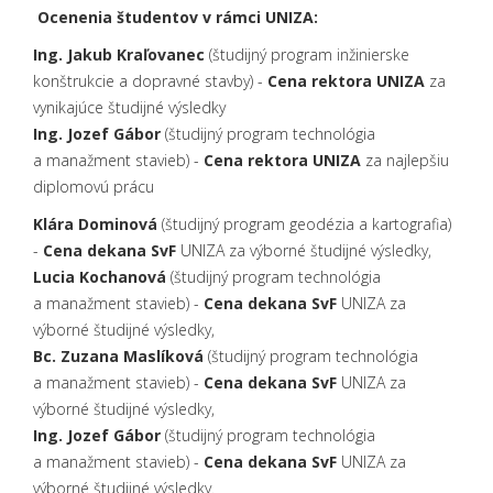
Ocenenia študentov v rámci UNIZA:
Ing. Jakub Kraľovanec
(študijný program inžinierske
konštrukcie a dopravné stavby) -
Cena
rektora UNIZA
za
vynikajúce študijné výsledky
Ing. Jozef Gábor
(študijný program technológia
a manažment stavieb) -
Cena rektora UNIZA
za najlepšiu
diplomovú prácu
Klára Dominová
(študijný program geodézia a kartografia)
-
Cena dekana SvF
UNIZA za výborné študijné výsledky,
Lucia Kochanová
(študijný program technológia
a manažment stavieb) -
Cena dekana SvF
UNIZA za
výborné študijné výsledky,
Bc. Zuzana Maslíková
(študijný program technológia
a manažment stavieb) -
Cena dekana SvF
UNIZA za
výborné študijné výsledky,
Ing. Jozef Gábor
(študijný program technológia
a manažment stavieb) -
Cena dekana SvF
UNIZA za
výborné študijné výsledky.