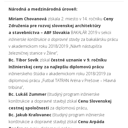
Národná a medzinárodná úroveň:
Miriam Chovanová
získala 2. miesto v 14. ročníku
Ceny
Združenia pre rozvoj slovenskej architektúry
a stavebníctva – ABF Slovakia
BAKALÁR 2019 v sekcii
inžinierske konštrukcie a dopravné stavby
za bakalársku prácu
v akademickom roku 2018/2019 „Návrh nástupišťa
železničnej stanice v Žiline“,
Bc. Tibor Sovík
získal
čestné uznanie v 9. ročníku
Inžinierskej ceny za najlepšiu diplomovú prácu
inžinierskeho štúdia v akademickom roku 2018/2019 za
diplomovú prácu „Futbal TATRAN Aréna v Prešove – Hlavná
tribúna“,
Bc. Lukáš Zummer
(študijný program inžinierske
konštrukcie a dopravné stavby) získal
Cenu Slovenskej
cestnej spoločnosti
za diplomovú prácu,
Bc. Jakub Kraľovanec
(študijný program inžinierske
konštrukcie a dopravné stavby) získal
Cenu Arpáda