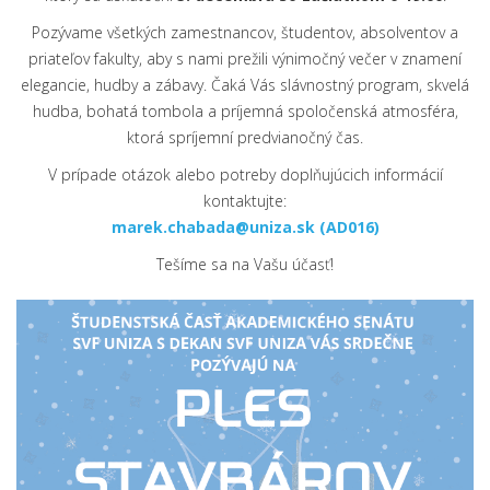
Pozývame všetkých zamestnancov, študentov, absolventov a
priateľov fakulty, aby s nami prežili výnimočný večer v znamení
elegancie, hudby a zábavy. Čaká Vás slávnostný program, skvelá
hudba, bohatá tombola a príjemná spoločenská atmosféra,
ktorá spríjemní predvianočný čas.
V prípade otázok alebo potreby doplňujúcich informácií
kontaktujte:
marek.chabada@uniza.sk
(AD016)
Tešíme sa na Vašu účasť!