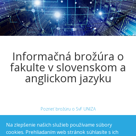
Informačná brožúra o
fakulte v slovenskom a
anglickom jazyku
Pozrieť brožúru o SvF UNIZA
Na zlepšenie našich služieb používame súbory
cookies. Prehliadaním web stránok súhlasíte s ich