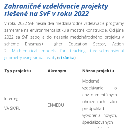
Zahraničné vzdelávacie projekty
riešené na SvF v roku 2022
V roku 2022 SvF riešila dva medzinárodné vzdelávacie programy
zamerané na environmentalistiku a mostné konštrukcie. Od júna
2022 sa SvF zapojila do riešenia medzinárodného projektu v
schéme Erasmus+, Higher Education Sector, Action
2:
Mathematical models for teaching three-dimensional
geometry using virtual reality
(
stránka
)
Typ projektu
Akronym
Názov projektu
Moderné
vzdelávanie o
environmentálnych
Interreg
ohrozeniach ako
ENVIEDU
VA SK/PL
predpoklad
vytvorenia nových,
špecializovaných