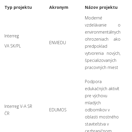
Typ projektu
Akronym
Názov projektu
Moderné
vzdelávanie o
environmentálnych
Interreg
ohrozeniach ako
ENVIEDU
VA SK/PL
predpoklad
vytvorenia nových,
špecializovaných
pracovných miest
Podpora
edukačných aktivít
pre výchovu
mladých
Interreg V-A SR
EDUMOS
odborníkov v
ČR
oblasti mostného
staviteľstva v
cezhraničnom