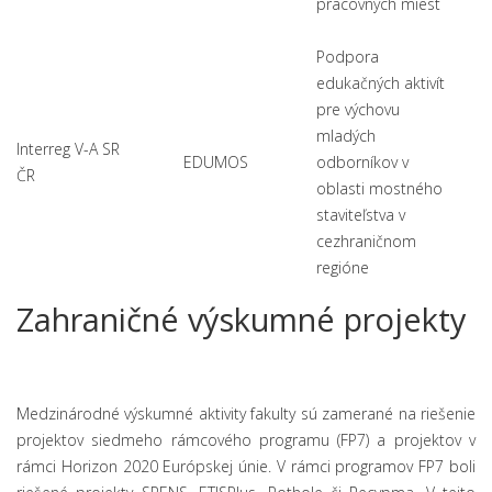
pracovných miest
Podpora
edukačných aktivít
pre výchovu
mladých
Interreg V-A SR
EDUMOS
odborníkov v
ČR
oblasti mostného
staviteľstva v
cezhraničnom
regióne
Zahraničné výskumné projekty
Medzinárodné výskumné aktivity fakulty sú zamerané na riešenie
projektov siedmeho rámcového programu (FP7) a projektov v
rámci Horizon 2020 Európskej únie. V rámci programov FP7 boli