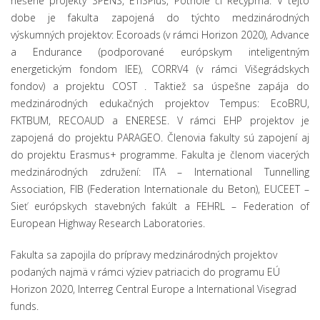
riešené projekty SPENS, ETISPlus, Pothole či Recypma. V tejto
dobe je fakulta zapojená do týchto medzinárodných
výskumných projektov: Ecoroads (v rámci Horizon 2020), Advance
a Endurance (podporované európskym inteligentným
energetickým fondom IEE), CORRV4 (v rámci Višegrádskych
fondov) a projektu COST . Taktiež sa úspešne zapája do
medzinárodných edukačných projektov Tempus: EcoBRU,
FKTBUM, RECOAUD a ENERESE. V rámci EHP projektov je
zapojená do projektu PARAGEO. Členovia fakulty sú zapojení aj
do projektu Erasmus+ programme. Fakulta je členom viacerých
medzinárodných združení: ITA – International Tunnelling
Association, FIB (Federation Internationale du Beton), EUCEET –
Sieť európskych stavebných fakúlt a FEHRL – Federation of
European Highway Research Laboratories.
Fakulta sa zapojila do prípravy medzinárodných projektov
podaných najmä v rámci výziev patriacich do programu EÚ
Horizon 2020, Interreg Central Europe a International Visegrad
funds.