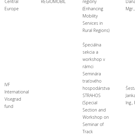
Central
REGIOMOBIL
regióny
Dana
Europe
(Enhancing
Mgr.
Mobility
Services in
Rural Regions)
Špeciálna
sekcia a
workshop v
rámci
Seminára
traťového
IVF
hospodárstva
Šest
International
STRAHOS
Jank
Visegrad
(Special
Ing.,
fund
Section and
Workshop on
Seminar of
Track