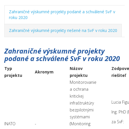
Zahraničné výskumné projekty podané a schválené SvF v
roku 2020
Zahraničné výskumné projekty riešené na SvF v roku 2020
Zahraničné výskumné projekty
podané a schválené SvF v roku 2020
Typ
Názov
Zodpov
Akronym
projektu
projektu
riešiteľ
Monitorovanie
a ochrana
kritickej
Lucia Figu
infraštruktúry
bezpilotnými
Ing. PhD (
systémami
za SvF:
INATO
-
(Monitoring