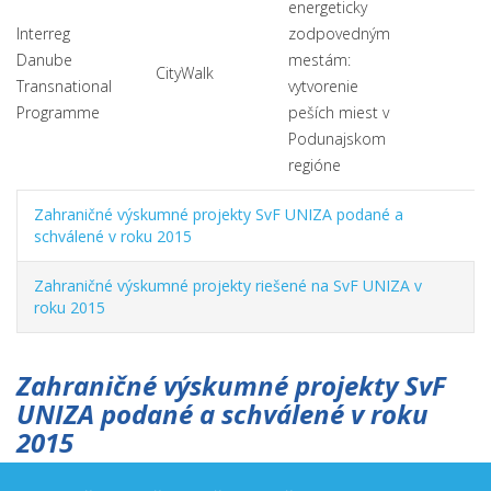
energeticky
Interreg
zodpovedným
Danube
mestám:
CityWalk
Transnational
vytvorenie
Programme
peších miest v
Podunajskom
regióne
Zahraničné výskumné projekty SvF UNIZA podané a
schválené v roku 2015
Zahraničné výskumné projekty riešené na SvF UNIZA v
roku 2015
Zahraničné výskumné projekty SvF
UNIZA podané a schválené v roku
2015
Fakulta sa zapojila do prípravy medzinárodných projektov