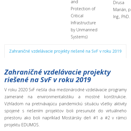
and
Drusa
Protection of
Marián, p
Critical
Ing., PhD.
Infrastructure
by Unmanned
Systems)
Zahraničné vzdelávacie projekty riešené na SvF v roku 2019
Zahraničné vzdelávacie projekty
riešené na SvF v roku 2019
V roku 2020 SvF riešila dva medzinárodné vzdelávacie programy
zamerané na environmentalistiku a mostné konštrukcie.
Vzhľadom na pretrvávajúcu pandemickú situáciu všetky aktivity
spojené s riešením projektov boli presunuté do virtuálneho
priestoru ako boli napríklad Mostársky deň #1 a #2 v rámci
projektu EDUMOS.