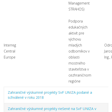
Management
STRAHOS)
Podpora
edukačných
aktivít pre
výchovu
Interreg
mladých
Odro
Central
odborníkov v
Jaros
Europe
oblasti
Ing.,
mostného
staviteľstva v
cezhraničnom
regióne
Zahraničné výskumné projekty SvF UNIZA podané a
schválené v roku 2018
Zahraničné výskumné projekty riešené na SvF UNIZA v