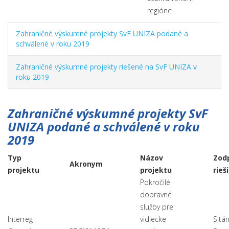
regióne
Zahraničné výskumné projekty SvF UNIZA podané a
schválené v roku 2019
Zahraničné výskumné projekty riešené na SvF UNIZA v
roku 2019
Zahraničné výskumné projekty SvF
UNIZA podané a schválené v roku
2019
Typ
Názov
Zod
Akronym
projektu
projektu
rieš
Pokročilé
dopravné
služby pre
Interreg
vidiecke
Sitá