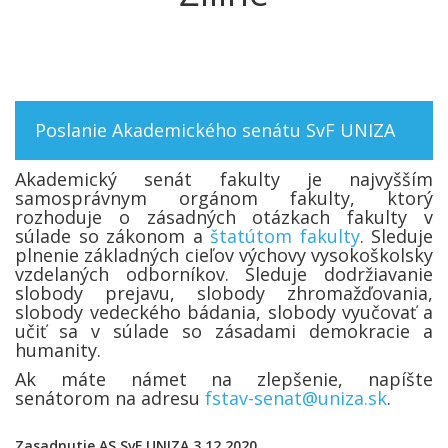
Poslanie Akademického senátu SvF UNIZA
Akademický senát fakulty je najvyšším
samosprávnym orgánom fakulty, ktorý
rozhoduje o zásadných otázkach fakulty v
súlade so zákonom a
štatútom fakulty
. Sleduje
plnenie základných cieľov výchovy vysokoškolsky
vzdelaných odborníkov. Sleduje dodržiavanie
slobody prejavu, slobody zhromažďovania,
slobody vedeckého bádania, slobody vyučovať a
učiť sa v súlade so zásadami demokracie a
humanity.
Ak máte námet na zlepšenie, napíšte
senátorom na adresu
fstav-senat@uniza.sk
.
Zasadnutie AS SvF UNIZA 3.12.2020