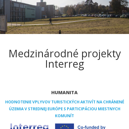
Medzinárodné projekty
Interreg
HUMANITA
HODNOTENIE VPLYVOV TURISTICKÝCH AKTIVÍT NA CHRÁNENÉ
ÚZEMIA V STREDNEJ EURÓPE S PARTICIPÁCIOU MIESTNYCH
KOMUNÍT