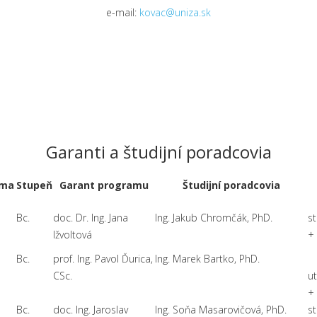
e-mail:
kovac@uniza.sk
Garanti a študijní poradcovia
rma
Stupeň
Garant programu
Študijní poradcovia
Bc.
doc. Dr. Ing. Jana
Ing. Jakub Chromčák, PhD.
st
Ižvoltová
+
Bc.
prof. Ing. Pavol Ďurica,
Ing. Marek Bartko, PhD.
CSc.
u
+
Bc.
doc. Ing. Jaroslav
Ing. Soňa Masarovičová, PhD.
st