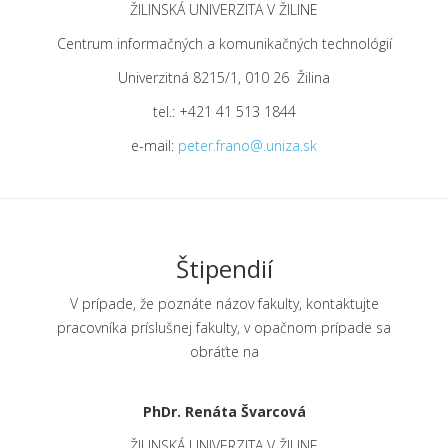
ŽILINSKÁ UNIVERZITA V ŽILINE
Centrum informačných a komunikačných technológií
Univerzitná 8215/1, 010 26 Žilina
tel.: +421 41 513 1844
e-mail:
peter.frano@.uniza.sk
Štipendií
V prípade, že poznáte názov fakulty, kontaktujte
pracovníka príslušnej fakulty, v opačnom prípade sa
obráťte na
a
PhDr. Renáta Švarcová
ŽILINSKÁ UNIVERZITA V ŽILINE