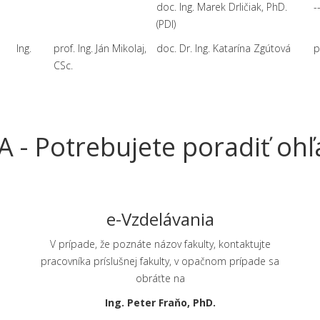
doc. Ing. Marek Drličiak, PhD.
--
(PDI)
Ing.
prof. Ing. Ján Mikolaj,
doc. Dr. Ing. Katarína Zgútová
p
CSc.
A - Potrebujete poradiť oh
e-Vzdelávania
V prípade, že poznáte názov fakulty, kontaktujte
a
pracovníka príslušnej fakulty, v opačnom prípade sa
obráťte na
Ing. Peter Fraňo, PhD.