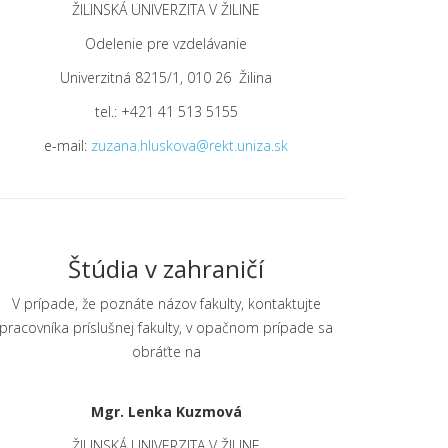
ŽILINSKÁ UNIVERZITA V ŽILINE
Odelenie pre vzdelávanie
Univerzitná 8215/1, 010 26 Žilina
tel.: +421 41 513 5155
e-mail:
zuzana.hluskova@rekt.uniza.sk
Štúdia v zahraničí
V prípade, že poznáte názov fakulty, kontaktujte
pracovníka príslušnej fakulty, v opačnom prípade sa
obráťte na
Mgr. Lenka Kuzmová
ŽILINSKÁ UNIVERZITA V ŽILINE