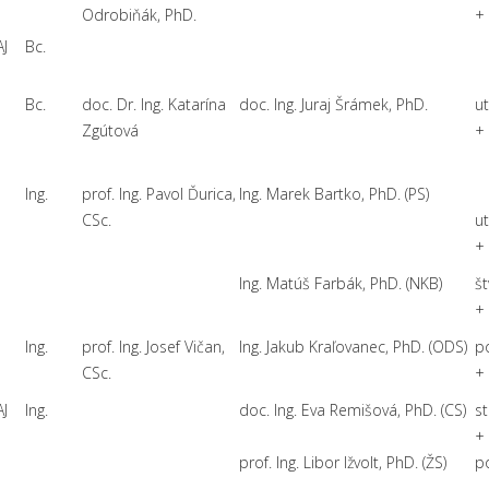
Odrobiňák, PhD.
+
AJ
Bc.
Bc.
doc. Dr. Ing. Katarína
doc. Ing. Juraj Šrámek, PhD.
ut
Zgútová
+
Ing.
prof. Ing. Pavol Ďurica,
Ing. Marek Bartko, PhD. (PS)
CSc.
u
+
Ing. Matúš Farbák, PhD. (NKB)
št
+
Ing.
prof. Ing. Josef Vičan,
Ing. Jakub Kraľovanec, PhD. (ODS)
po
CSc.
+
AJ
Ing.
doc. Ing. Eva Remišová, PhD. (CS)
st
+
prof. Ing. Libor Ižvolt, PhD. (ŽS)
p