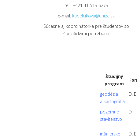
tel.: +421 41 513 6273
e-mail:
kudelcikova@uniza.sk
Súčasne aj koordinátorka pre študentov so
špecifickými potrebami
Študijný
Fo
program
geodézia
D, E
a kartografia
pozemné
D
staviteľstvo
inžinierske
D, E