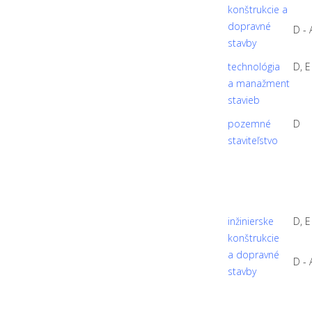
konštrukcie a
dopravné
D - 
stavby
technológia
D, E
a manažment
stavieb
pozemné
D
staviteľstvo
inžinierske
D, E
konštrukcie
a dopravné
D - 
stavby