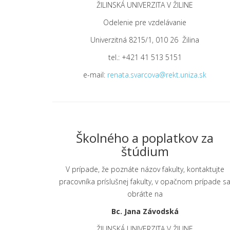
ŽILINSKÁ UNIVERZITA V ŽILINE
Odelenie pre vzdelávanie
Univerzitná 8215/1, 010 26 Žilina
tel.: +421 41 513 5151
e-mail:
renata.svarcova@rekt.uniza.sk
Školného a poplatkov za
štúdium
V prípade, že poznáte názov fakulty, kontaktujte
pracovníka príslušnej fakulty, v opačnom prípade s
obráťte na
Bc. Jana Závodská
ŽILINSKÁ UNIVERZITA V ŽILINE