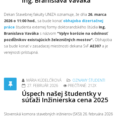
Ing. Branislava Vaváka
Dekan Stavebnej fakulty UNIZA oznamuje, že dňa
26. marca
2026 o 11:00 hod.
, sa bude konať
obhajoba dizertačnej
práce
študenta externej formy doktorandského štúdia
Ing.
Branislava Vaváka
s názvom
"Vplyv korózie na odolnosť
pozdĺžnikov existujúcich železničných mostov".
Obhajoba
sa bude konať v zasadacej miestnosti dekana SvF
AE307
a je
verejnosti prístupná.
MÁRIA KÚDELČÍKOVÁ
OZNAMY ŠTUDENTI
27. FEBRUÁR 2026
PREČÍTANÉ: 212X
Úspech našej študentky v
súťaži Inžinierska cena 2025
Slovenská komora stavebných inžinierov (SKSI) 26. februára 2026