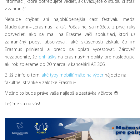
informácií, ktoré potrebujete vedieť, ak uvažujete o štúdiu či stáži
v zahraničí.
Nebude chýbať ani najobľúbenejšia časť festivalu medzi
študentami – „Erasmus Talks“. Počas nej sa môžete z prvej ruky
dozvedieť, ako sa mali na Erasme vaši spolužiaci, ktorí už
zahraničný pobyt absolvovali, aké skúsenosti získali, čo im
Erasmus priniesol a prečo sa oplatí vycestovať. Zároveň
nezabudnite, že
prihlášky
na Erasmus+ mobility pre nasledujúci
ak. rok zbierame do 20.marca v kancelárii AE 306.
Bližšie info o tom,
aké typy mobilíť máte na výber
nájdete na
fakultnej stránke v záložke Erasmu+.
Možno to bude práve vaša najlepšia zastávka v živote 😉
Tešíme sa na vás!