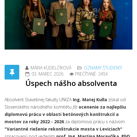
MÁRIA KÚDELČÍKOVÁ
OZNAMY ŠTUDENTI
03. MAREC 2026
PREČÍTANÉ: 245X
Úspech nášho absolventa
Absolvent Stavebnej fakulty UNIZA
Ing. Matej Kulla
získal od
Slovenského národného komitétu
fib
ocenenie za najlepšiu
diplomovú prácu v oblasti betónových konštrukcií a
mostov za roky 2022 - 2026
za diplomovú prácu s názvom
"Variantné riešenie rekonštrukcie mosta v Leviciach"
spracovanú pod vedením
prof. Ing. Martina Moravčíka, PhD.