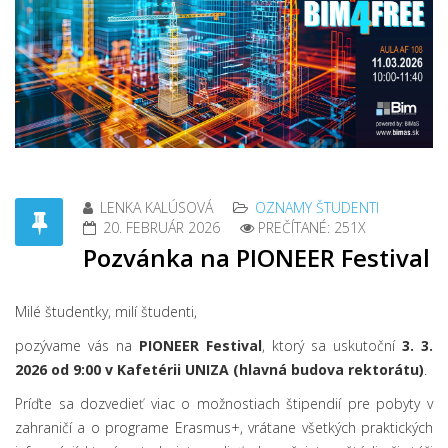
LENKA KALÚSOVÁ
OZNAMY ŠTUDENTI
20. FEBRUÁR 2026
PREČÍTANÉ: 251X
Pozvánka na PIONEER Festival
Milé študentky, milí študenti,
pozývame vás na
PIONEER Festival
, ktorý sa uskutoční
3. 3.
2026 od 9:00 v Kafetérii UNIZA (hlavná budova rektorátu)
.
Príďte sa dozvedieť viac o možnostiach štipendií pre pobyty v
zahraničí a o programe Erasmus+, vrátane všetkých praktických