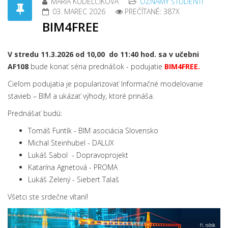
MÁRIA KÚDELČÍKOVÁ
OZNAMY ŠTUDENTI
03. MAREC 2026
PREČÍTANÉ: 387X
BIM4FREE
V stredu 11.3.2026 od 10,00 do 11:40 hod. sa v učebni
AF108
bude konať séria prednášok - podujatie
BIM4FREE.
Cieľom podujatia je popularizovať Informačné modelovanie
stavieb – BIM a ukázať výhody, ktoré prináša.
Prednášať budú:
Tomáš Funtík - BIM asociácia Slovensko
Michal Steinhubel - DALUX
Lukáš Sabol - Dopravoprojekt
Katarína Agnetová - PROMA
Lukáš Zelený - Siebert Talaš
Všetci ste srdečne vítaní!