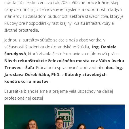
udelila Inžiniersku cenu za rok 2025. Víťazné práce Inžinierskej
ceny demonštrujú, že inovatívne myslenie a odbornosť mladých
inžinierov sú základom budúcnosti sektora stavebníctva, ktorý je
kľúčový pre hospodársky rast krajiny, kvalitu infraštruktúry a
životné prostredie
.
Jednou z laureátov súťaže sa stala naša absolventka, v
súčasnosti študentka doktorandského štúdia,
Ing. Daniela
Šarudyová
, ktorá získala čestné uznanie za diplomovú prácu
Návrh rekonštrukcie železničného mosta cez Váh v úseku
Trnovec - Šaľa
. Práca bola spracovaná pod vedením
doc. Ing.
Jaroslava Odrobiňáka, PhD.
z
Katedry stavebných
konštrukcií a mostov
.
Laureátke blahoželáme a prajeme veľa úspechov na ďalšej
profesionálnej ceste!