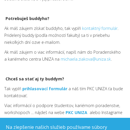
Potrebuješ buddyho?
Ak máš záujem získať buddyho, tak vyplň
kontaktný formulár
.
Pridelený buddy (podľa možností fakulty) sa ti v priebehu
niekoľkých dní ozve e-mailom.
Ak máš záujem o viac informácií, napíš nám do Poradenského
a kariérneho centra UNIZA na
michaela.ziakova@uniza.sk
.
Chceš sa stať aj ty buddym?
Tak vyplň
prihlasovac
í
formulár
a náš tím PKC UNIZA ťa bude
kontaktovať.
Viac informácií o podpore študentov, kariérnom poradenstve,
workshopoch ... nájdeš na webe
PKC UNIZA
alebo Instagrame
@pkc.uniza
Na zlepšenie našich služieb používame súbory