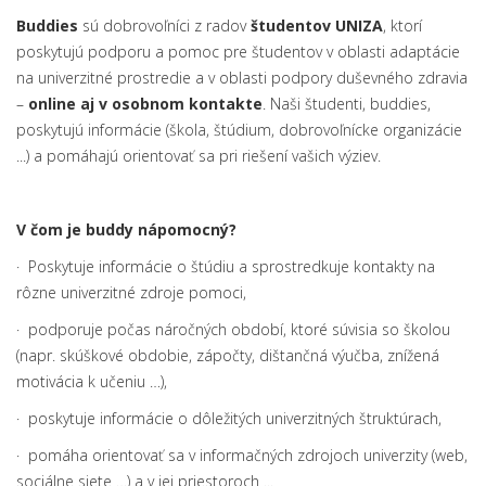
Buddies
sú dobrovoľníci z radov
študentov UNIZA
, ktorí
poskytujú podporu a pomoc pre študentov v oblasti adaptácie
na univerzitné prostredie a v oblasti podpory duševného zdravia
–
online aj v osobnom kontakte
. Naši študenti, buddies,
poskytujú informácie (škola, štúdium, dobrovoľnícke organizácie
...) a pomáhajú orientovať sa pri riešení vašich výziev.
V čom je buddy nápomocný?
· Poskytuje informácie o štúdiu a sprostredkuje kontakty na
rôzne univerzitné zdroje pomoci,
· podporuje počas náročných období, ktoré súvisia so školou
(napr. skúškové obdobie, zápočty, dištančná výučba, znížená
motivácia k učeniu …),
· poskytuje informácie o dôležitých univerzitných štruktúrach,
· pomáha orientovať sa v informačných zdrojoch univerzity (web,
sociálne siete …) a v jej priestoroch ...