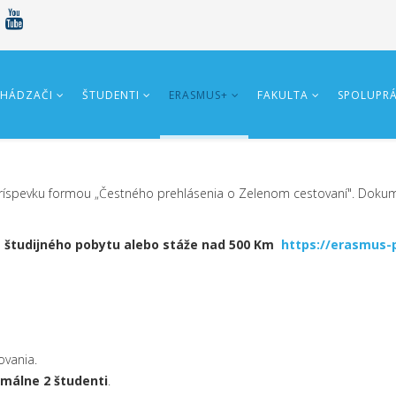
HÁDZAČI
ŠTUDENTI
ERASMUS+
FAKULTA
SPOLUPR
 príspevku formou „Čestného prehlásenia o Zelenom cestovaní". Dok
a študijného pobytu alebo stáže nad 500 Km
https://erasmus-
ovania.
málne 2 študenti
.