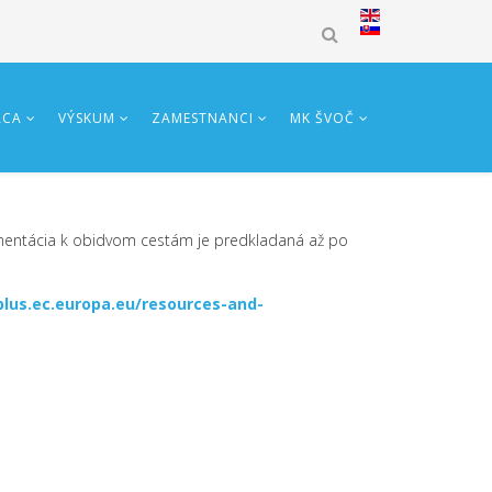
ÁCA
VÝSKUM
ZAMESTNANCI
MK ŠVOČ
umentácia k obidvom cestám je predkladaná až po
plus.ec.europa.eu/resources-and-