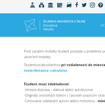
UC
Pred začatím mobility študent požiada o pridelenie
ukončení mobility.
Študentovi/absolventovi
pri vzdialenosti do miest
tools/distance-calculator
Študent musí zdokladovať:
-Verejná doprava - vlaková alebo autobusová
-Originály cestovných lístkov s časovým popisom cest
-Cestovanie zdieľaným autom alebo motorkou -
mini