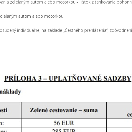
vania zdieľaným autom alebo motorkou - lístok z tankovania pohonný
dieľaným autom alebo motorkou.
osúdený individuálne, na základe „Čestného prehlásenia“, zdôvodneni