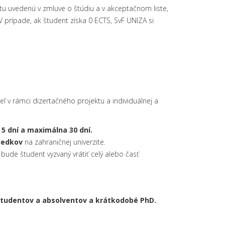
u uvedenú v zmluve o štúdiu a v akceptačnom liste,
 V prípade, ak študent získa 0 ECTS, SvF UNIZA si
v rámci dizertačného projektu a individuálnej a
 5 dní a maximálna 30 dní.
sledkov
na zahraničnej univerzite.
bude študent vyzvaný vrátiť celý alebo časť
študentov a absolventov a krátkodobé PhD.