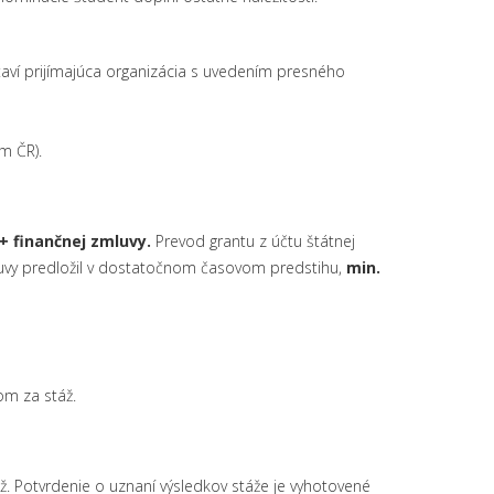
staví prijímajúca organizácia s uvedením presného
em ČR).
 finančnej zmluvy.
Prevod grantu z účtu štátnej
mluvy predložil v dostatočnom časovom predstihu,
min.
om za stáž.
 Potvrdenie o uznaní výsledkov stáže je vyhotovené