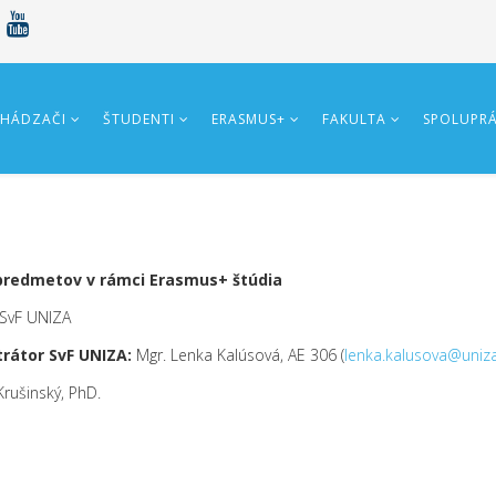
HÁDZAČI
ŠTUDENTI
ERASMUS+
FAKULTA
SPOLUPR
 predmetov v rámci Erasmus+ štúdia
 SvF UNIZA
rátor SvF UNIZA:
Mgr. Lenka Kalúsová, AE 306 (
lenka.kalusova@uniza
 Krušinský, PhD.