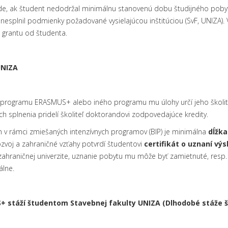
de, ak študent nedodržal minimálnu stanovenú dobu študijného pobyt
o nesplnil podmienky požadované vysielajúcou inštitúciou (SvF, UNIZA).
o grantu od študenta.
NIZA
programu ERASMUS+ alebo iného programu mu úlohy určí jeho školiteľ 
h splnenia pridelí školiteľ doktorandovi zodpovedajúce kredity.
h v rámci zmiešaných intenzívnych programov (BIP) je minimálna
dĺžka
ozvoj a zahraničné vzťahy potvrdí študentovi
certifikát o uznaní vý
zahraničnej univerzite, uznanie pobytu mu môže byť zamietnuté, resp. 
álne.
S+ stáží študentom Stavebnej fakulty
UNIZA (Dlhodobé stáže 