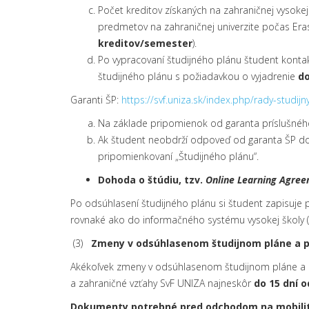
Počet kreditov získaných na zahraničnej vysokej
predmetov na zahraničnej univerzite počas Era
kreditov/semester
).
Po vypracovaní študijného plánu študent konta
študijného plánu s požiadavkou o vyjadrenie
do
Garanti ŠP:
https://svf.uniza.sk/index.php/rady-studij
Na základe pripomienok od garanta príslušného Š
Ak študent neobdrží odpoveď od garanta ŠP do
pripomienkovaní „Študijného plánu“.
Dohoda o štúdiu, tzv.
Online Learning Agree
Po odsúhlasení študijného plánu si študent zapisuje p
rovnaké ako do informačného systému vysokej školy (
(3)
Zmeny v odsúhlasenom študijnom pláne a p
Akékoľvek zmeny v odsúhlasenom študijnom pláne a pr
a zahraničné vzťahy SvF UNIZA najneskôr
do 15 dní o
Dokumenty potrebné pred odchodom na mobilit