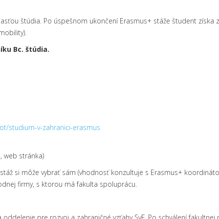
účasťou štúdia. Po úspešnom ukončení Erasmus+ stáže študent získa za
obility).
íku Bc. štúdia.
ivot/studium-v-zahranici-erasmus
e, web stránka)
ať stáž si môže vybrať sám (vhodnosť konzultuje s Erasmus+ koordinát
dnej firmy, s ktorou má fakulta spoluprácu.
elenie pre rozvoj a zahraničné vzťahy SvF. Po schválení fakultnej n