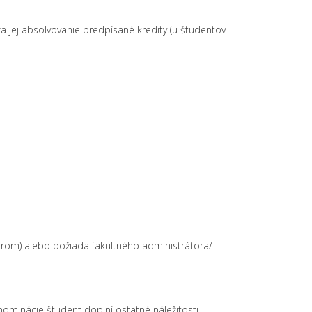
 jej absolvovanie predpísané kredity (u študentov
orom) alebo požiada fakultného administrátora/
ominácie študent doplní ostatné náležitosti.