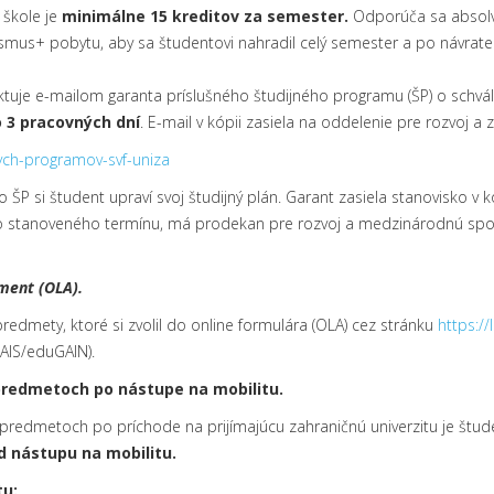
 škole je
minimálne 15 kreditov za semester.
Odporúča sa absol
smus+ pobytu, aby sa študentovi nahradil celý semester a po návrate
ktuje e-mailom garanta príslušného študijného programu (ŠP) o schvá
 3 pracovných dní
. E-mail v kópii zasiela na oddelenie pre rozvoj a 
nych-programov-svf-uniza
P si študent upraví svoj študijný plán. Garant zasiela stanovisko v k
 stanoveného termínu, má prodekan pre rozvoj a medzinárodnú spolu
ment (OLA).
redmety, ktoré si zvolil do online formulára (OLA) cez stránku
https:/
AIS/eduGAIN).
redmetoch po nástupe na mobilitu.
edmetoch po príchode na prijímajúcu zahraničnú univerzitu je štude
d nástupu na mobilitu.
u: