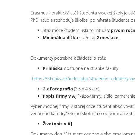
Erasmus+ praktická stáž študenta vysokej školy je s
PhD. štúdia rozhoduje školiteľ po návrate študenta z m
Stáž môže študent uskutočniť už
v prvom ročn
Minimálna dĺžka
stáže sú
2 mesiace.
Dokumenty potrebné k žiadosti o stáž:
Prihláška
dostupná na stránke fakulty
https://svf.uniza.sk/index.php/studenti/studentsky-z
2 x Fotografia
(3,5 x 4,5 cm).
Popis firmy v AJ
(Názov firmy, sídlo, zamerani
Výber vhodnej firmy, v ktorej chce študent absolvov
vedúceho katedry/ svojho školiteľa o odporúčanie vho
Životopis v AJ
Dokumenty doručí študent osobne alebo emailom na odd