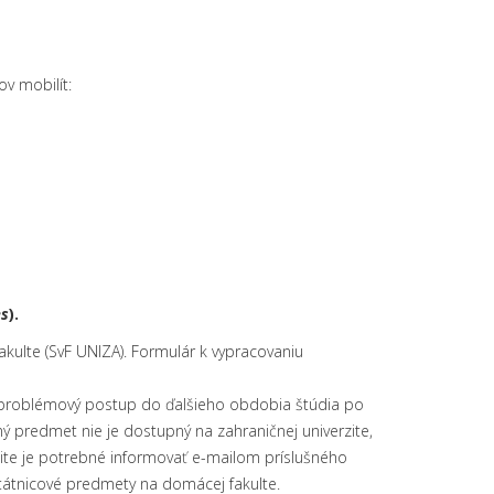
v mobilít:
es
).
akulte (SvF UNIZA). Formulár k vypracovaniu
ezproblémový postup do ďalšieho obdobia štúdia po
ý predmet nie je dostupný na zahraničnej univerzite,
zite je potrebné informovať e-mailom príslušného
átnicové predmety na domácej fakulte.