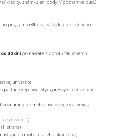
mať kredity, známku ani body. V poznámke budú
eho programu (BIP), na základe predloženého
v
do 30 dní
po návrate z pobytu fakultnému
skej univerzite.
ri partnerskej univerzity) s presnými dátumami
edať zoznamu predmetov uvedených v
Learning
e jazykový test).
1. strana).
ástupu na mobilitu a jeho ukončenia).