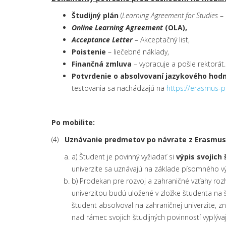
Študijný plán
(
Learning Agreement for Studies
– 
Online Learning Agreement
(OLA),
Acceptance Letter
– Akceptačný list,
Poistenie
– liečebné náklady,
Finančná zmluva
– vypracuje a pošle rektorá
Potvrdenie o absolvovaní jazykového hod
testovania sa nachádzajú na
https://erasmus-p
Po mobilite:
(4)
Uznávanie predmetov po návrate z Erasmus+
a) Študent je povinný vyžiadať si
výpis svojich 
univerzite sa uznávajú na základe písomného vý
b) Prodekan pre rozvoj a zahraničné vzťahy r
univerzitou budú uložené v zložke študenta na 
študent absolvoval na zahraničnej univerzite, 
nad rámec svojich študijných povinností vyplýv