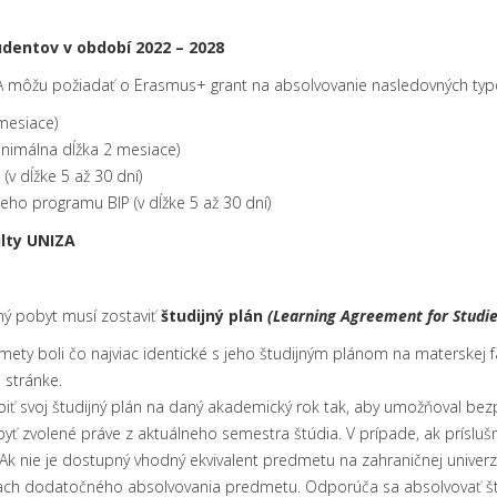
entov v období 2022 – 2028
A môžu požiadať o Erasmus+ grant na absolvovanie nasledovných typo
mesiace)
nimálna dĺžka 2 mesiace)
(v dĺžke 5 až 30 dní)
ho programu BIP (v dĺžke 5 až 30 dní)
lty UNIZA
ný pobyt musí zostaviť
študijný plán
(Learning Agreement for Studi
dmety boli čo najviac identické s jeho študijným plánom na materskej f
 stránke.
biť svoj študijný plán na daný akademický rok tak, aby umožňoval b
yť zvolené práve z aktuálneho semestra štúdia. V prípade, ak príslušn
 Ak nie je dostupný vhodný ekvivalent predmetu na zahraničnej univer
ch dodatočného absolvovania predmetu. Odporúča sa absolvovať št