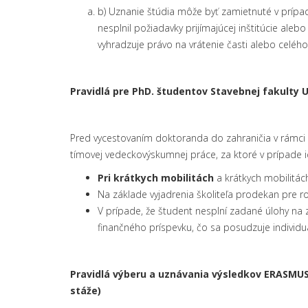
b) Uznanie štúdia môže byť zamietnuté v prípa
nesplnil požiadavky prijímajúcej inštitúcie aleb
vyhradzuje právo na vrátenie časti alebo celéh
Pravidlá pre PhD. študentov Stavebnej fakulty
U
Pred vycestovaním doktoranda do zahraničia v rámci 
tímovej vedeckovýskumnej práce, za ktoré v prípade ic
Pri krátkych mobilitách
a krátkych mobilitác
Na základe vyjadrenia školiteľa prodekan pre r
V prípade, že študent nesplní zadané úlohy na 
finančného príspevku, čo sa posudzuje individu
Pravidlá výberu a uznávania výsledkov ERASMU
stáže)