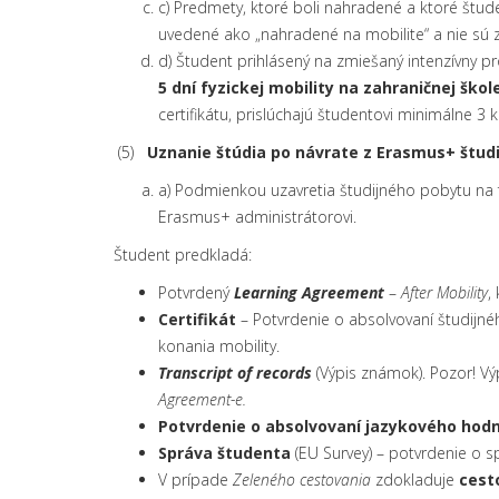
c) Predmety, ktoré boli nahradené a ktoré št
uvedené ako „nahradené na mobilite“ a nie sú 
d) Študent prihlásený na zmiešaný intenzívny 
5 dní fyzickej mobility na zahraničnej škol
certifikátu, prislúchajú študentovi minimálne 3 k
(5)
Uznanie štúdia po návrate z Erasmus+ štud
a) Podmienkou uzavretia študijného pobytu na
Erasmus+ administrátorovi.
Študent predkladá:
Potvrdený
Learning Agreement
–
After Mobility
,
Certifikát
– Potvrdenie o absolvovaní študijné
konania mobility.
Transcript of records
(Výpis známok). Pozor! V
Agreement-e.
Potvrdenie o absolvovaní jazykového hod
Správa študenta
(EU Survey) – potvrdenie o sp
V prípade
Zeleného cestovania
zdokladuje
cest