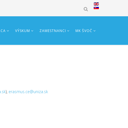
ÁCA
VÝSKUM
ZAMESTNANCI
MK ŠVOČ
.sk
),
erasmus.ce@uniza.sk