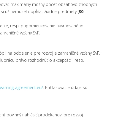
vovať maximálny možný počet obsahovo zhodných
 si už nemusel dopĺňať žiadne predmety (
30
lenie, resp. pripomienkovanie navrhovaného
zahraničné vzťahy SvF.
ópii na oddelenie pre rozvoj a zahraničné vzťahy SvF.
prácu právo rozhodnúť o akceptácii, resp.
/learning-agreement.eu/
. Prihlasovacie údaje sú
nt povinný nahlásiť prodekanovi pre rozvoj