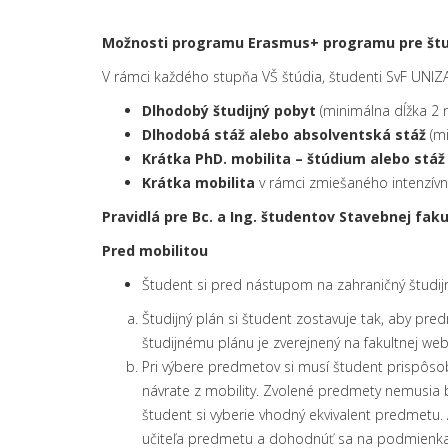
Možnosti programu Erasmus+ programu pre štud
V rámci každého stupňa VŠ štúdia, študenti SvF UNIZ
Dlhodobý študijný pobyt
(minimálna dĺžka 2 
Dlhodobá stáž alebo absolventská stáž
(mi
Krátka PhD. mobilita – štúdium alebo stáž
Krátka mobilita
v rámci zmiešaného intenzívne
Pravidlá pre Bc. a Ing. študentov Stavebnej
faku
Pred mobilitou
Študent si pred nástupom na zahraničný študij
Študijný plán si študent zostavuje tak, aby pre
študijnému plánu je zverejnený na fakultnej web
Pri výbere predmetov si musí študent prispôso
návrate z mobility. Zvolené predmety nemusia b
študent si vyberie vhodný ekvivalent predmetu.
učiteľa predmetu a dohodnúť sa na podmienka