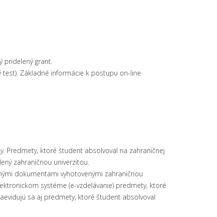
 pridelený grant.
ý test). Základné informácie k postupu on-line
ty. Predmety, ktoré študent absolvoval na zahraničnej
rdený zahraničnou univerzitou.
tatnými dokumentami vyhotovenými zahraničnou
elektronickom systéme (e-vzdelávanie) predmety, ktoré
Zaevidujú sa aj predmety, ktoré študent absolvoval