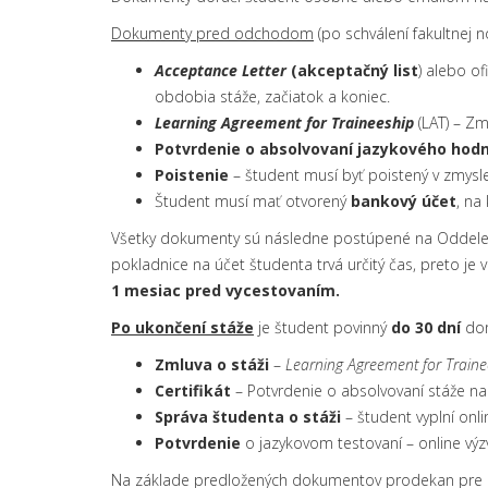
Dokumenty pred odchodom
(po schválení fakultnej 
Acceptance Letter
(akceptačný list
) alebo o
obdobia stáže, začiatok a koniec.
Learning Agreement for Traineeship
(LAT) – Zm
Potvrdenie o absolvovaní jazykového hod
Poistenie
– študent musí byť poistený v zmysle
Študent musí mať otvorený
bankový účet
, na
Všetky dokumenty sú následne postúpené na Oddelen
pokladnice na účet študenta trvá určitý čas, preto 
1 mesiac pred vycestovaním.
Po ukončení stáže
je študent povinný
do 30 dní
dor
Zmluva o stáži
–
Learning Agreement for Traine
Certifikát
– Potvrdenie o absolvovaní stáže na
Správa študenta o stáži
– študent vyplní onl
Potvrdenie
o jazykovom testovaní – online výz
Na základe predložených dokumentov prodekan pre ro