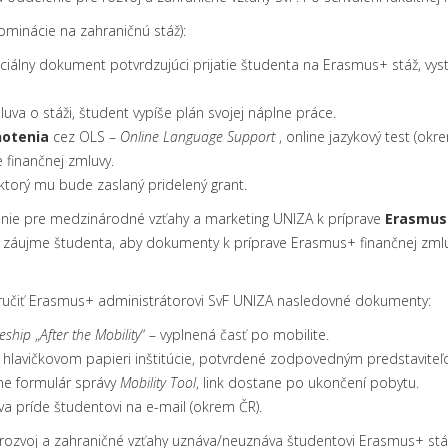
nominácie na zahraničnú stáž):
ficiálny dokument potvrdzujúci prijatie študenta na Erasmus+ stáž, vy
luva o stáži, študent vypíše plán svojej náplne práce.
notenia
cez OLS –
Online Language Support
, online jazykový test (okr
 finančnej zmluvy.
 ktorý mu bude zaslaný pridelený grant.
ie pre medzinárodné vzťahy a marketing UNIZA k príprave
Erasmus+
je v záujme študenta, aby dokumenty k príprave Erasmus+ finančnej z
učiť Erasmus+ administrátorovi SvF UNIZA nasledovné dokumenty:
eship
„
After the Mobility
“ – vyplnená časť po mobilite.
 hlavičkovom papieri inštitúcie, potvrdené zodpovedným predstaviteľ
ine formulár správy
Mobility Tool
, link dostane po ukončení pobytu.
va príde študentovi na e-mail (okrem ČR).
zvoj a zahraničné vzťahy uznáva/neuznáva študentovi Erasmus+ stáž.