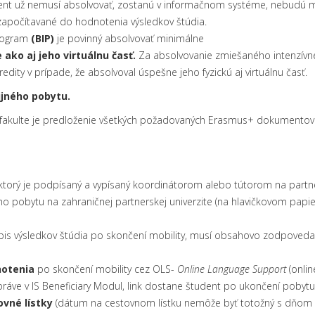
udent už nemusí absolvovať, zostanú v informačnom systéme, nebudú 
započítavané do hodnotenia výsledkov štúdia.
program
(BIP)
je povinný absolvovať minimálne
e
ako aj jeho virtuálnu časť.
Za absolvovanie zmiešaného intenzívn
redity v prípade, že absolvoval úspešne jeho fyzickú aj virtuálnu časť.
ijného pobytu.
 fakulte je predloženie všetkých požadovaných Erasmus+ dokumento
 ktorý je podpísaný a vypísaný koordinátorom alebo tútorom na partner
ho pobytu na zahraničnej partnerskej univerzite (na hlavičkovom papie
ýpis výsledkov štúdia po skončení mobility, musí obsahovo zodpov
notenia
po skončení mobility cez OLS-
Online Language Support
(onlin
ráve v IS Beneficiary Modul, link dostane študent po ukončení pobytu (
ovné lístky
(dátum na cestovnom lístku nemôže byť totožný s dňom n