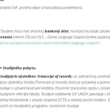
stránka SvF, prvotný výber a konzultácia predmetov),
t. Študent musí mať otvorený
bankový účet
, na ktorý mu bude zaslaný
notenia
(okrem ČR) cez OLS –
Online Language Support
(online jazykov
lus.ec.europa.eu/resources-and-tools/online-language-support
 študijného pobytu.
študijných výsledkov
(
Transcript of records
)
zo zahraničnej univerzi
pisu výsledkov štúdia (
Transcript of records
), ktorý je vystavený a potv
ozhoduje o uznaní/neuznaní kreditov. Písomné stanovisko spolu s os
študijnom referáte fakulty. Študijné oddelenie SvF UNIZA zaeviduje v 
známky (hodnotenie v zmysle stupnice ECTS) a získaný počet kreditov. 
ajúcich zo študijného programu, na ktorom študuje.