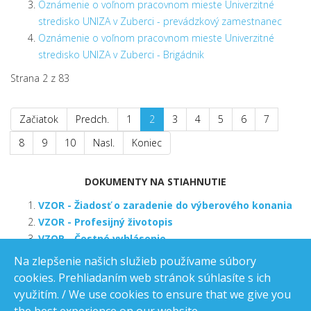
Oznámenie o voľnom pracovnom mieste Univerzitné
stredisko UNIZA v Zuberci - prevádzkový zamestnanec
Oznámenie o voľnom pracovnom mieste Univerzitné
stredisko UNIZA v Zuberci - Brigádnik
Strana 2 z 83
Začiatok
Predch.
1
2
3
4
5
6
7
8
9
10
Nasl.
Koniec
DOKUMENTY NA STIAHNUTIE
VZOR - Žiadosť o zaradenie do výberového konania
VZOR - Profesijný životopis
VZOR - Čestné vyhlásenie
Na zlepšenie našich služieb používame súbory
cookies. Prehliadaním web stránok súhlasíte s ich
využitím. / We use cookies to ensure that we give you