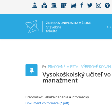
UC
PRACOVNÉ MIESTA - VÝBEROVÉ KONANI
Vysokoškolský učiteľ vo
manažment
Pracovisko: Fakulta riadenia a informatiky
Dokument vo formáte (*.pdf)