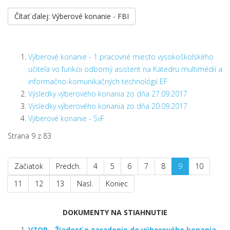
Čítať ďalej: Výberové konanie - FBI
Výberové konanie - 1 pracovné miesto vysokoškolského
učiteľa vo funkcii odborný asistent na Katedru multimédií a
informačno-komunikačných technológií EF
Výsledky výberového konania zo dňa 27.09.2017
Výsledky výberového konania zo dňa 20.09.2017
Výberové konanie - SvF
Strana 9 z 83
Začiatok
Predch.
4
5
6
7
8
9
10
11
12
13
Nasl.
Koniec
DOKUMENTY NA STIAHNUTIE
VZOR - Žiadosť o zaradenie do výberového konania