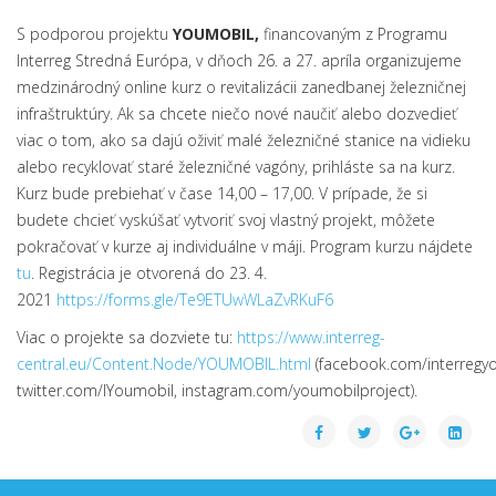
S podporou projektu
YOUMOBIL,
financovaným z Programu
Interreg Stredná Európa, v dňoch 26. a 27. apríla organizujeme
medzinárodný online kurz o revitalizácii zanedbanej železničnej
infraštruktúry. Ak sa chcete niečo nové naučiť alebo dozvedieť
viac o tom, ako sa dajú oživiť malé železničné stanice na vidieku
alebo recyklovať staré železničné vagóny, prihláste sa na kurz.
Kurz bude prebiehať v čase 14,00 – 17,00. V prípade, že si
budete chcieť vyskúšať vytvoriť svoj vlastný projekt, môžete
pokračovať v kurze aj individuálne v máji. Program kurzu nájdete
tu
. Registrácia je otvorená do 23. 4.
2021
https://forms.gle/Te9ETUwWLaZvRKuF6
Viac o projekte sa dozviete tu:
https://www.interreg-
central.eu/Content.Node/YOUMOBIL.html
(facebook.com/interregy
twitter.com/IYoumobil, instagram.com/youmobilproject).