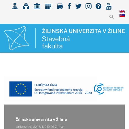
Žilinská univerzita v Žiline
Univerzitná 8215/1, 010 26 Žilina