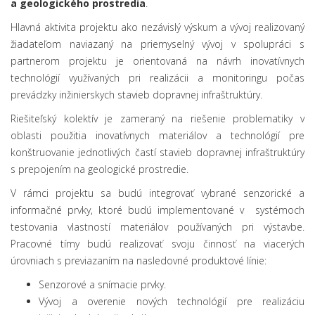
a geologického prostredia
.
Hlavná aktivita projektu ako nezávislý výskum a vývoj realizovaný
žiadateľom naviazaný na priemyselný vývoj v spolupráci s
partnerom projektu je orientovaná na návrh inovatívnych
technológií využívaných pri realizácii a monitoringu počas
prevádzky inžinierskych stavieb dopravnej infraštruktúry.
Riešiteľský kolektív je zameraný na riešenie problematiky v
oblasti použitia inovatívnych materiálov a technológií pre
konštruovanie jednotlivých častí stavieb dopravnej infraštruktúry
s prepojením na geologické prostredie.
V rámci projektu sa budú integrovať vybrané senzorické a
informačné prvky, ktoré budú implementované v systémoch
testovania vlastností materiálov používaných pri výstavbe.
Pracovné tímy budú realizovať svoju činnosť na viacerých
úrovniach s previazaním na nasledovné produktové línie:
Senzorové a snímacie prvky.
Vývoj a overenie nových technológií pre realizáciu