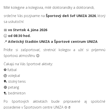
Milé kolegyne a kolegovia, milé doktorandky a doktorandi,
srdečne Vás pozývame na
Športový deň SvF UNIZA 2026
, ktorý
sa uskutoční:
📅
vo štvrtok 4. júna 2026
🕣
od 08:30 hod.
📍
Atletický štadión UNIZA a Športové centrum UNIZA
Príďte si zašportovať, stretnúť kolegov a užiť si príjemnú
športovú atmosféru 😊
Čakajú na Vás športové aktivity:
⚽ futbal
🏐 volejbal
🏓 stolný tenis
🔵 petang
🏸 bedminton
Po športových aktivitách bude pripravené aj spoločné
posedenie v Športovom centre UNIZA 🍲🥤