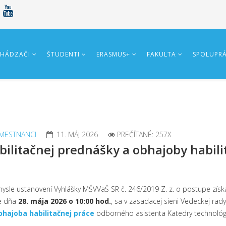
HÁDZAČI
ŠTUDENTI
ERASMUS+
FAKULTA
SPOLUPR
MESTNANCI
11. MÁJ 2026
PREČÍTANÉ: 257X
litačnej prednášky a obhajoby habilit
 v zmysle ustanovení Vyhlášky MŠVVaŠ SR č. 246/2019 Z. z. o postupe z
že dňa
28. mája 2026 o 10:00 hod.
, sa v zasadacej sieni Vedeckej ra
bhajoba habilitačnej práce
odborného asistenta Katedry technológi