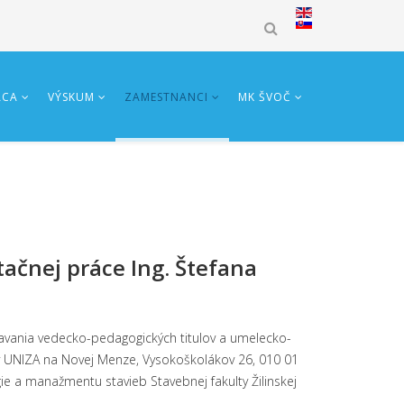
ÁCA
VÝSKUM
ZAMESTNANCI
MK ŠVOČ
ačnej práce Ing. Štefana
ískavania vedecko-pedagogických titulov a umelecko-
dy UNIZA na Novej Menze, Vysokoškolákov 26, 010 01
e a manažmentu stavieb Stavebnej fakulty Žilinskej