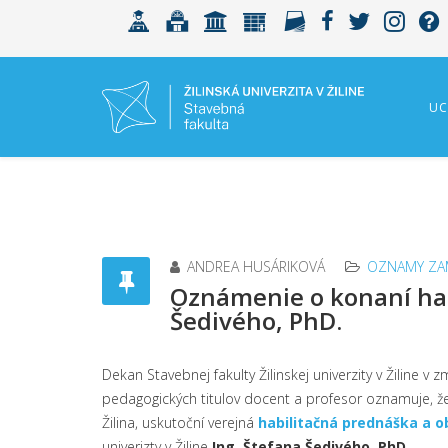
UC
ANDREA HUSÁRIKOVÁ
OZNAMY ZA
Oznámenie o konaní habi
Šedivého, PhD.
Dekan Stavebnej fakulty Žilinskej univerzity v Žiline
pedagogických titulov docent a profesor oznamuje, 
Žilina, uskutoční verejná
habilitačná prednáška a o
univerizty v Žiline
Ing. Štefana Šedivého, PhD.