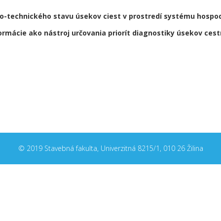
o-technického stavu úsekov ciest v prostredí systému hospo
rmácie ako nástroj určovania priorít diagnostiky úsekov cest
© 2019 Stavebná fakulta, Univerzitná 8215/1, 010 26 Žilina