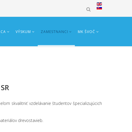
ÁCA
VÝSKUM
ZAMESTNANCI
MK ŠVOČ
 SR
eľom skvalitniť vzdelávanie študentov špecializujúcich
ateriálov drevostavieb.