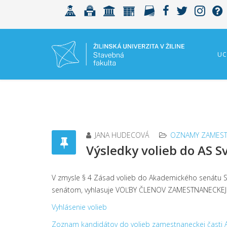
UC
JANA HUDECOVÁ
OZNAMY ZAMEST
Výsledky volieb do AS S
V zmysle § 4 Zásad volieb do Akademického senátu Stav
senátom, vyhlasuje VOĽBY ČLENOV ZAMESTNANECKEJ 
Vyhlásenie volieb
Zoznam kandidátov do volieb zamestnaneckej časti 