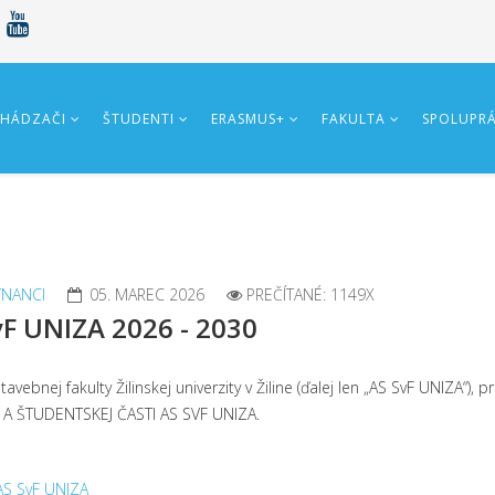
HÁDZAČI
ŠTUDENTI
ERASMUS+
FAKULTA
SPOLUPR
NANCI
05. MAREC 2026
PREČÍTANÉ: 1149X
vF UNIZA 2026 - 2030
ebnej fakulty Žilinskej univerzity v Žiline (ďalej len „AS SvF UNIZA“
A ŠTUDENTSKEJ ČASTI AS SVF UNIZA.
AS SvF UNIZA