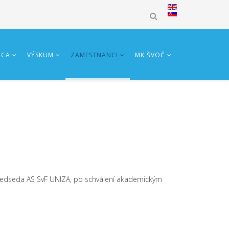
ÁCA
VÝSKUM
ZAMESTNANCI
MK ŠVOČ
), predseda AS SvF UNIZA, po schválení akademickým