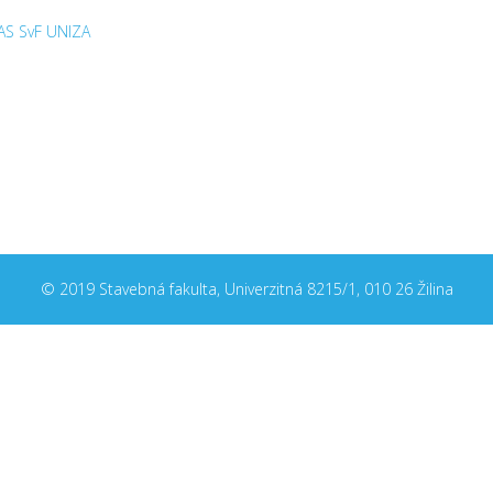
 AS SvF UNIZA
© 2019 Stavebná fakulta, Univerzitná 8215/1, 010 26 Žilina