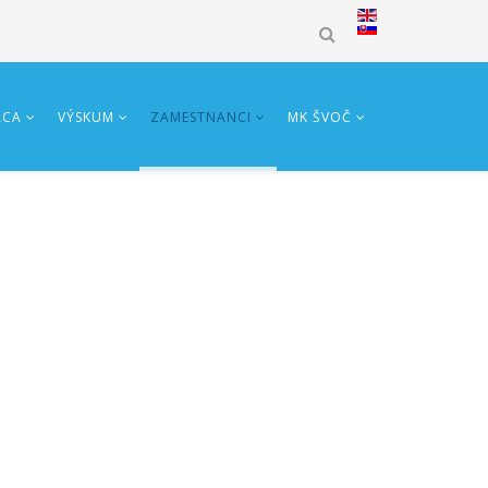
ÁCA
VÝSKUM
ZAMESTNANCI
MK ŠVOČ