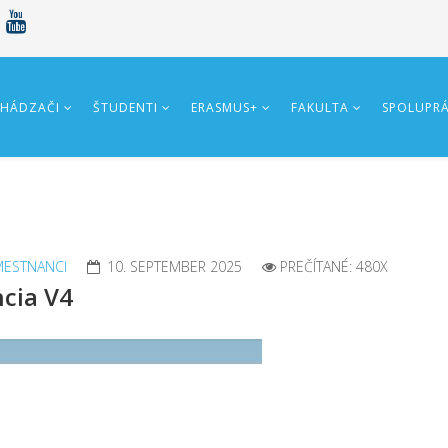
HÁDZAČI
ŠTUDENTI
ERASMUS+
FAKULTA
SPOLUPR
ESTNANCI
10. SEPTEMBER 2025
PREČÍTANÉ: 480X
cia V4