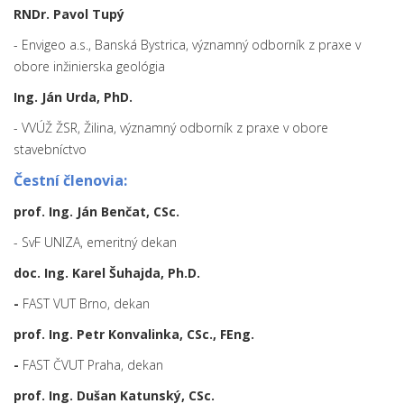
RNDr. Pavol Tupý
- Envigeo a.s., Banská Bystrica, významný odborník z praxe v
obore inžinierska geológia
Ing. Ján Urda, PhD.
- VVÚŽ ŽSR, Žilina, významný odborník z praxe v obore
stavebníctvo
Čestní členovia:
prof. Ing. Ján Benčat, CSc.
- SvF UNIZA, emeritný dekan
doc. Ing. Karel Šuhajda, Ph.D.
-
FAST VUT Brno, dekan
prof. Ing. Petr Konvalinka, CSc., FEng.
-
FAST ČVUT Praha, dekan
prof. Ing. Dušan Katunský, CSc.