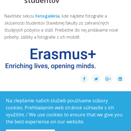
študentov
Navštívte sekciu
Fotogaléria
, kde nájdete fotografie a
skúsenosti študentov Stavebnej fakulty zo zahraničných
študijných pobytov a stáží. Priebežne do nej pridávame nové
príbehy, zážitky a fotografie z ich mobilít.
Na zlepšenie našich služieb používame súbory
cookies. Prehliadaním web stránok súhlasíte s ich
využitím. / We use cookies to ensure that we give you
the best experience on our website.