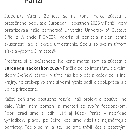
Paríži
Študentka Valeriia Zelinova sa na konci marca zúčastnila
prestížneho podujatia European Hackathon 2026 v Paríži, ktorý
organizovala naša partnerská univerzita University of Gustave
Eiffel z Alliancie PIONEER. Valeriia si odniesla nielen cenné
skúsenosti, ale aj skvelé umiestnenie. Spolu so svojím tímom
získala výborné 3. miesto🎉
Prečítajte si jej skúsenosť: "Na konci marca som sa zúčastnila
European Hackathon 2026
v Paríži a bol to intenzívny, ale veľmi
dobrý 5-dňový zážitok. V tíme nás bolo päť a každý bol z inej
krajiny, no prekvapivo sme si veľmi rýchlo sadli a spolupráca išla
úplne prirodzene.
Každý deň sme postupne rozvíjali náš projekt a posúvali ho
ďalej. Veľmi nám pomohli aj mentori so svojím feedbackom.
Popri práci sme si stihli užiť aj kúsok Paríža – napríklad
vyhliadkovú plavbu po Seine, kde sme videli tie najznámejšie
pamiatky. Páčilo sa mi aj to, že sme trávili čas s ostatnými