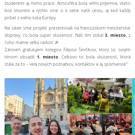
študentmi aj mimo práce. Atmosféra bola veľmi príjemná, všetci
boli otvorení a rýchlo sme si k sebe našli cestu, aj keď každý
prišiel z iného kúta Európy.
Na záver sme projekt prezentovali na francúzskom ministerstve
dopravy, čo bola super skúsenosť. Náš tím získal
3. miesto
, z
čoho máme veľkú radosť 🎉
Zároveň gratulujem kolegovi Filipovi Ševčíkovi, ktorý so svojím
tímom obsadil
1. miesto
. Celkovo to bola skúsenosť, ktorá
stála za to – veľa nových poznatkov, kontaktov a aj spomienok"