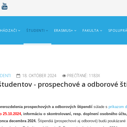
HÁDZAČI
ŠTUDENTI
ERASMUS+
FAKULTA
SPOLUPR
DENTI
18. OKTÓBER 2024
PREČÍTANÉ: 1183X
tudentov - prospechové a odborové št
 prerozdelenia prospechových a odborových štipendií
súlade s
príkazom d
o 25.10.2024
,
informáciu o skontrolovaní, resp. doplnení osobného účtu,
konca decembra 2024.
Štipendiá (prospechové aj odborové) budú poukázané