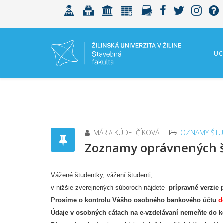
UC
MÁRIA KÚDELČÍKOVÁ
OZNAMY ŠTU
Zoznamy oprávnených š
Vážené študentky, vážení študenti,
v nižšie zverejnených súboroch nájdete
prípravné verzie
P
rosíme o kontrolu Vášho osobného bankového účtu
d
Údaje v osobných dátach na e-vzdelávaní nemeňte do 