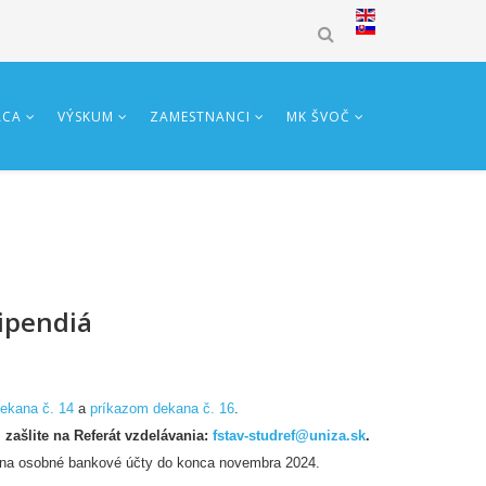
ÁCA
VÝSKUM
ZAMESTNANCI
MK ŠVOČ
ipendiá
ekana č. 14
a
príkazom dekana č. 16
.
 zašlite na Referát vzdelávania:
fstav-studref@uniza.sk
.
 na osobné bankové účty do konca novembra 2024.