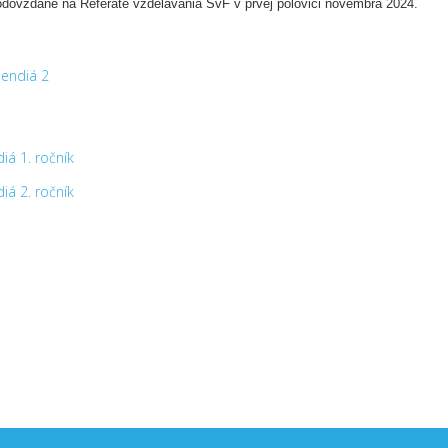
dovzdané na Referáte vzdelávania SvF v prvej polovici novembra 2024.
endiá 2
iá 1. ročník
iá 2. ročník