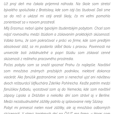
Už prvý deň ma čakala príjemná náhoda. Na škole som stretol
bývalého spolužiaka z Bratislavy, kde som istý čas študoval. Dali sme
sa do reči a ukázal mi celý areál školy, čo mi veľmi pomohlo
zorientovať sa v novom prostredí.
Môj Erasmus nebol úplne typickým študentským pobytom. Chcel som
nájsť rovnováhu medzi štúdiom a získavaním praktických skúseností.
Vďaka tomu, že som pokračoval v práci vo firme, kde som predtým
absolvoval stáž, sa mi podarilo skĺbiť školu s praxou. Povinnosti na
univerzite boli zvládnuteľné a popri štúdiu som získaval cenné
skúsenosti z reálneho pracovného prostredia.
Počas pobytu som sa snažil spoznať Prahu čo najlepšie. Navštívil
som množstvo známych pražských podnikov, niektoré dokonca
viackrát. Ako fanúšik gastronómie som si nenechal ujsť ani návštevu
dvoch reštaurácií šéfkuchára Zdeňka Pohlreicha. Keďže patrím medzi
fanúšikov futbalu, vycestoval som aj do Nemecka, kde som navštívil
zápasy Lipska a Drážďan a niekoľko dní som strávil aj v Berlíne.
Medzi nezabudnuteľné zážitky patrilo aj splavovanie rieky Sázavy.
Pobyt mi priniesol nielen nové zážitky, ale aj množstvo odborných
skúseností. V rámci kariérnych dní na ČVUT ma firma, v ktorej som