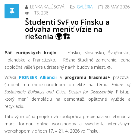
LENKA KALÚSOVÁ
GALÉRIA
28 MAY 2026
HITS: 236
Študenti SvF vo Fínsku a
odvaha meniť vízie na
riešenia 🌍🏗️
Päť európskych krajín
— Fínsko, Slovensko, Švajčiarsko,
Holandsko a Francúzsko. Rôzne študijné zameranie. Jedna
spoločná vášeň pre udržateľný návrh budov a miest. ♻️.
Vďaka
PIONEER Alliancii
a
programu Erasmus+
pracovali
študenti na medzinárodnom projekte na tému:
Future of
Sustainable Buildings and Cities: Design for Disassembly.
Prístup,
ktorý mení demoláciu na demontáž, opätovné využitie a
recykláciu.
Táto výnimočná projektová spolupráca prebiehala vo februári a
marci formou online workshopov a vyvrcholila intenzívnym
workshopom v dňoch 17. – 21. 4. 2026 vo Fínsku.