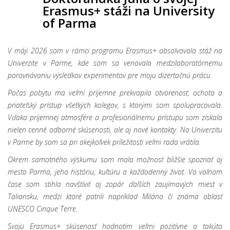
Erasmus+ stáži na University
of Parma
V máji 2026 som v rámci programu Erasmus+ absolvovala stáž na
Univerzite v Parme, kde som sa venovala medzilaboratórnemu
porovnávaniu výsledkov experimentov pre moju dizertačnú prácu.
Počas pobytu ma veľmi príjemne prekvapila otvorenosť, ochota a
priateľský prístup všetkých kolegov, s ktorými som spolupracovala.
Vďaka príjemnej atmosfére a profesionálnemu prístupu som získala
nielen cenné odborné skúsenosti, ale aj nové kontakty. Na Univerzitu
v Parme by som sa pri akejkoľvek príležitosti veľmi rada vrátila.
Okrem samotného výskumu som mala možnosť bližšie spoznať aj
mesto Parma, jeho históriu, kultúru a každodenný život. Vo voľnom
čase som stihla navštíviť aj zopár ďalších zaujímavých miest v
Taliansku, medzi ktoré patrili napríklad Miláno či známa oblasť
UNESCO
Cinque Terre.
Svoju Erasmus+ skúsenosť hodnotím veľmi pozitívne a takúto