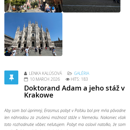
LENKA KALÚSOVÁ
GALÉRIA
10 MARCH 2026
HITS: 183
Doktorand Adam a jeho stáž v
Krakowe
Aby som bol úprimný, Erasmus pobyt v Poľsku bol pre mňa pôvodne
len náhradou za zrušenú možnosť stáže v Nemecku. Nakoniec však
toto rozhodnutie vôbec neľutujem. Pobyt ma oslovil natoľko, že som