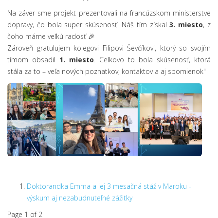
Na záver sme projekt prezentovali na francúzskom ministerstve
dopravy, čo bola super skúsenosť. Náš tím získal
3. miesto
, z
čoho máme veľkú radosť 🎉
Zároveň gratulujem kolegovi Filipovi Ševčíkovi, ktorý so svojím
tímom obsadil
1. miesto
. Celkovo to bola skúsenosť, ktorá
stála za to – veľa nových poznatkov, kontaktov a aj spomienok"
Doktorandka Emma a jej 3 mesačná stáž v Maroku -
výskum aj nezabudnuteľné zážitky
Page 1 of 2