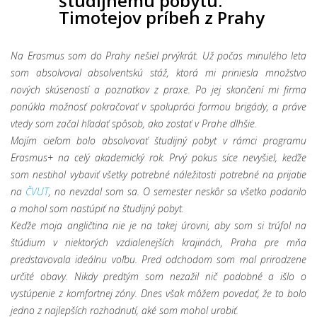
študijnému pobytu:
Timotejov príbeh z Prahy
Na Erasmus som do Prahy nešiel prvýkrát. Už počas minulého leta
som absolvoval absolventskú stáž, ktorá mi priniesla množstvo
nových skúseností a poznatkov z praxe. Po jej skončení mi firma
ponúkla možnosť pokračovať v spolupráci formou brigády, a práve
vtedy som začal hľadať spôsob, ako zostať v Prahe dlhšie.
Mojím cieľom bolo absolvovať študijný pobyt v rámci programu
Erasmus+ na celý akademický rok. Prvý pokus síce nevyšiel, keďže
som nestihol vybaviť všetky potrebné náležitosti potrebné na prijatie
na
ČVUT
, no nevzdal som sa. O semester neskôr sa všetko podarilo
a mohol som nastúpiť na študijný pobyt.
Keďže moja angličtina nie je na takej úrovni, aby som si trúfol na
štúdium v niektorých vzdialenejších krajinách, Praha pre mňa
predstavovala ideálnu voľbu. Pred odchodom som mal prirodzene
určité obavy. Nikdy predtým som nezažil nič podobné a išlo o
vystúpenie z komfortnej zóny. Dnes však môžem povedať, že to bolo
jedno z najlepších rozhodnutí, aké som mohol urobiť.