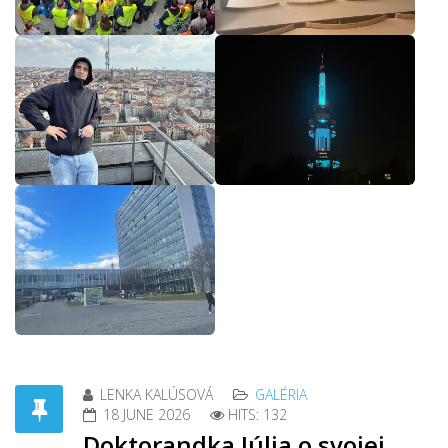
LENKA KALÚSOVÁ
GALÉRIA
18 JUNE 2026
HITS: 132
Doktorandka Júlia o svojej