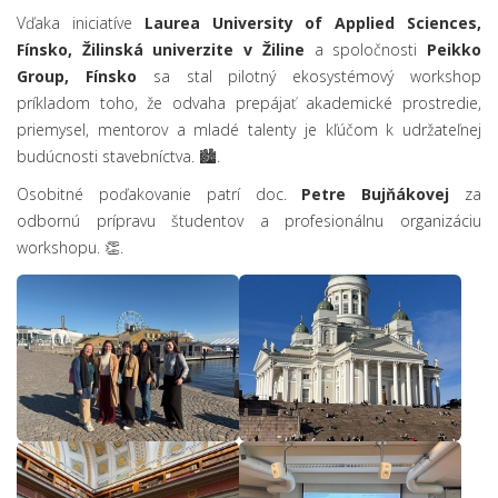
Vďaka iniciatíve
Laurea University of Applied Sciences,
Fínsko, Žilinská univerzite v Žiline
a spoločnosti
Peikko
Group, Fínsko
sa stal pilotný ekosystémový workshop
príkladom toho, že odvaha prepájať akademické prostredie,
priemysel, mentorov a mladé talenty je kľúčom k udržateľnej
budúcnosti stavebníctva. 🏙️.
Osobitné poďakovanie patrí doc.
Petre Bujňákovej
za
odbornú prípravu študentov a profesionálnu organizáciu
workshopu. 👏.