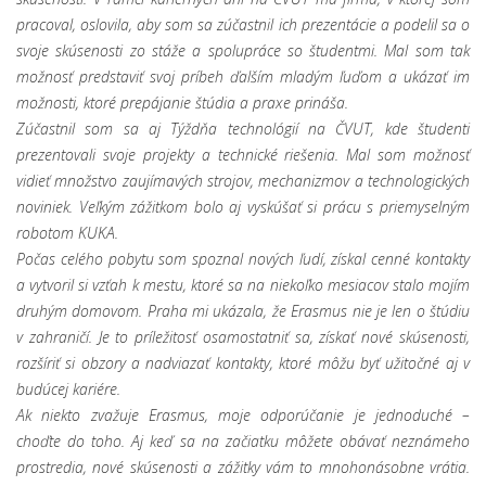
pracoval, oslovila, aby som sa zúčastnil ich prezentácie a podelil sa o
svoje skúsenosti zo stáže a spolupráce so študentmi. Mal som tak
možnosť predstaviť svoj príbeh ďalším mladým ľuďom a ukázať im
možnosti, ktoré prepájanie štúdia a praxe prináša.
Zúčastnil som sa aj Týždňa technológií na ČVUT, kde študenti
prezentovali svoje projekty a technické riešenia. Mal som možnosť
vidieť množstvo zaujímavých strojov, mechanizmov a technologických
noviniek. Veľkým zážitkom bolo aj vyskúšať si prácu s priemyselným
robotom KUKA.
Počas celého pobytu som spoznal nových ľudí, získal cenné kontakty
a vytvoril si vzťah k mestu, ktoré sa na niekoľko mesiacov stalo mojím
druhým domovom. Praha mi ukázala, že Erasmus nie je len o štúdiu
v zahraničí. Je to príležitosť osamostatniť sa, získať nové skúsenosti,
rozšíriť si obzory a nadviazať kontakty, ktoré môžu byť užitočné aj v
budúcej kariére.
Ak niekto zvažuje Erasmus, moje odporúčanie je jednoduché –
choďte do toho. Aj keď sa na začiatku môžete obávať neznámeho
prostredia, nové skúsenosti a zážitky vám to mnohonásobne vrátia.