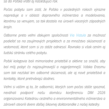
sa do Poľska vrátil aj nasledujúci rok.
Počas pobytu som zistil, že Poľsko v posledných rokoch výrazne
napreduje a v oblasti dopravného inžinierstva a modelovania,
ktorému sa venujem, sa tak dostalo na úroveň viacerých západných
krajín.
Odborne preto veľmi ďakujem spoločnosti
Via Vistula
za možnosť
podieľať sa na zaujímavých projektoch a za množstvo skúseností a
vedomostí, ktoré som si zo stáže odniesol. Rovnako si však cením aj
ľudskú stránku celého pobytu.
Poľskí kolegovia boli mimoriadne priateľskí a aktívne sa snažili, aby
bol môj pobyt čo najzaujímavejší a najpríjemnejší. Vďaka Erasmu
som tak nezískal len odborné skúsenosti, ale aj nové priateľstvá a
kontakty, ktoré pretrvávajú dodnes.
Veľmi si vážim aj to, že odborníci, ktorých som počas stáže spoznal,
neváhali podporiť našu domácu konferenciu DIM 2026
organizovanú Katedrou cestného a environmentálneho inžinierstva a
zároveň otvorili dvere ďalšej šikovnej doktorandke z našej katedry.