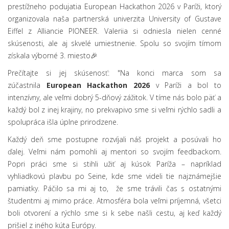
prestížneho podujatia European Hackathon 2026 v Paríži, ktorý
organizovala naša partnerská univerzita University of Gustave
Eiffel z Alliancie PIONEER. Valeriia si odniesla nielen cenné
skúsenosti, ale aj skvelé umiestnenie. Spolu so svojím tímom
získala výborné 3. miesto🎉
Prečítajte si jej skúsenosť: "Na konci marca som sa
zúčastnila
European Hackathon 2026
v Paríži a bol to
intenzívny, ale veľmi dobrý 5-dňový zážitok. V tíme nás bolo päť a
každý bol z inej krajiny, no prekvapivo sme si veľmi rýchlo sadli a
spolupráca išla úplne prirodzene.
Každý deň sme postupne rozvíjali náš projekt a posúvali ho
ďalej. Veľmi nám pomohli aj mentori so svojím feedbackom.
Popri práci sme si stihli užiť aj kúsok Paríža – napríklad
vyhliadkovú plavbu po Seine, kde sme videli tie najznámejšie
pamiatky. Páčilo sa mi aj to, že sme trávili čas s ostatnými
študentmi aj mimo práce. Atmosféra bola veľmi príjemná, všetci
boli otvorení a rýchlo sme si k sebe našli cestu, aj keď každý
prišiel z iného kúta Európy.