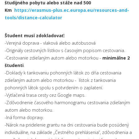
študijného pobytu alebo stáže nad 500
Km
https://erasmus-plus.ec.europa.eu/resources-and-
tools/distance-calculator
Študent musí zdokladovať:
-Verejná doprava - vlaková alebo autobusová
-Originály cestovných lístkov s časovým popisom cestovania.
-Cestovanie zdieľaným autom alebo motorkou -
minimálne 2
študenti
.
-Doklady k tankovaniu pohonných látok zo dňa cestovania
zdieľaným autom alebo motorkou - lístok z tankovania
pohonných látok spolu s potvrdením o zaplatení.
-Vytlačená trasa cesty cez Google maps.
-Zdôvodnenie časového harmonogramu cestovania zdieľaným
autom alebo motorkou.
-Iná forma dopravy.
-Nárok na pridelenie grantu na dni cestovania bude posúdený
individuálne, na základe „Čestného prehlásenia“, zdôvodnenia a