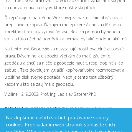
mali trpezlivosť pracovať s predchádzajúcimi vydaniami skrípt a
za upozornenia na chyby, ktoré našli v skriptách.
Ďalej ďakujem pani Anne Weissovej za nakreslenie obrázkov a
prepísanie rukopisu. Ďakujem mojej dcére Alene za dôkladnú
korektúru textu a jazykovú úpravu. Bez ich pomoci by nebola
vznikla táto učebná pomôcka a nemala by takú podobu akú má.
Na tento text Geodézie sa nevzťahujú postihovateľné autorské
práva. Dávam ho k dispozícii všetkým čo majú záujem o
geodéziu a chcú sa niečo z geodézie naučiť, resp. doplniť si čo
zabudli. Text dovoľujem vytlačiť, kopírovať voľne rozmnožovať a
uložiť na disk svojho počítača. Nech je tento text užitočný
každému kto sa zaujíma o geodéziu.
V Žiline 12. 9.2003, Prof. Ing. Ladislav Bitterer,PhD.
Celý text si môžete stiahnuť v súbore
geodezia.zip
(42,2MB)
Na zlepšenie našich služieb používame súbory
cookies. Prehliadaním web stránok súhlasíte s ich
využitím. / We use cookies to ensure that we give you