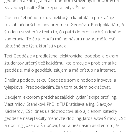
geodézia a kartografia a študentom stavebných odborov na
Stavebnej fakulte Žilinskej univerzity v Žiline.
Obsah učebného textu v niektorých kapitolách prekračuje
rozsah učebných osnov predmetu Geodézia. Predpokladám, že
študenti si vyberú z textu to, čo patrí do profilu ich študijného
zamerania. To čo je podľa môjho názoru naviac, môže byť
užitočné pre tých, ktorí sú v praxi.
Text Geodézie v predloženej elektronickej podobe je okrem
študentov určený tiež každému, kto pracuje v problematike
geodézie, má o geodéziu záujem a má prístup na Internet.
Dnešnú podobu textu Geodézie som dlhodobo inovoval a
vylepšoval. Predpokladám, že v tom budem pokračovať.
Ďakujem lektorom predchádzajúcich vydaní skrípt prof. Ing.
Vlastimilovi Staněkovi, PhD. z TU Bratislava a Ing. Slavojovi
Kádnerovi, CSc. dnes už dôchodcovi, ako aj členom katedry
geodézie našej fakulty menovite doc. Ing. Jaroslavovi Šímovi, CSc.
a doc. Ing. Jozefovi Štubňovi, CSc. a tiež naším asistentom, že