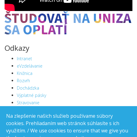
Odkazy
Intranet
eVzdelávanie
Knižnica
Rozvrh
Dochádzka
Výplatné pásky
Stravovanie
Web Mail
Na zlepšenie našich služieb používame súbory
Zimbra
cookies. Prehliadaním web stránok súhlasíte s ich
Telefónny zoznam ŽU v Žiline
využitím. / We use cookies to ensure that we give you