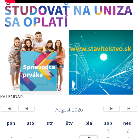
Predchádzajúci
Predchádzajúci
Nasledujúci
Nasled
KALENDÁR
rok
mesiac
mesiac
rok
August 2026
pon
uto
str
štv
pia
sob
ned
1
2