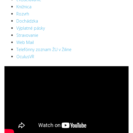
Knižnica
Rozvrh
Dochádzka
Výplatné pásky
Stravovanie
Web Mail
Telefónny zoznam ŽU v Žiline
OculusVR