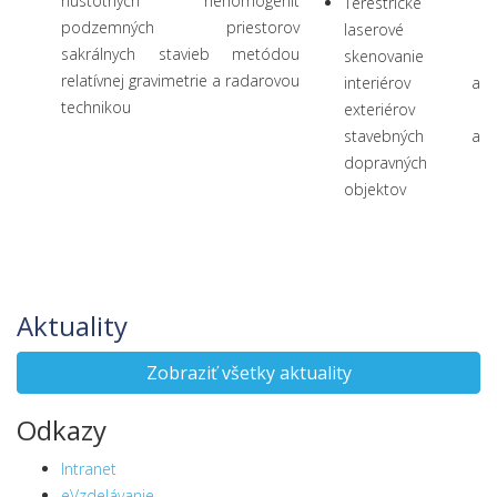
hustotných nehomogenít
Terestrické
podzemných priestorov
laserové
sakrálnych stavieb metódou
skenovanie
relatívnej gravimetrie a radarovou
interiérov a
technikou
exteriérov
stavebných a
dopravných
objektov
Aktuality
Zobraziť všetky aktuality
Odkazy
Intranet
eVzdelávanie