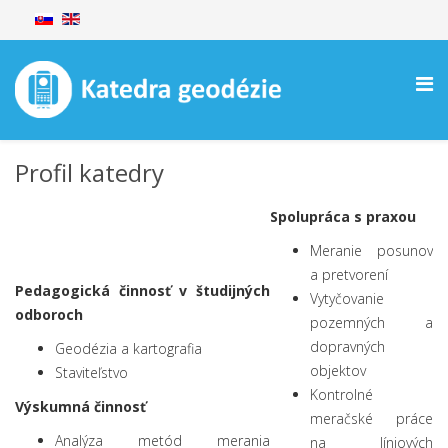
Profil katedry
Spolupráca s praxou
Meranie posunov
a pretvorení
Pedagogická činnosť v študijných
Vytyčovanie
odboroch
pozemných a
dopravných
Geodézia a kartografia
objektov
Staviteľstvo
Kontrolné
Výskumná činnosť
meračské práce
Analýza metód merania
na líniových