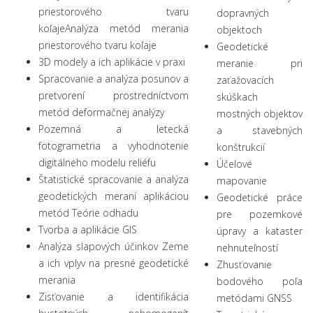
priestorového tvaru
dopravných
koľajeAnalýza metód merania
objektoch
priestorového tvaru koľaje
Geodetické
3D modely a ich aplikácie v praxi
meranie pri
Spracovanie a analýza posunov a
zaťažovacích
pretvorení prostredníctvom
skúškach
metód deformačnej analýzy
mostných objektov
Pozemná a letecká
a stavebných
fotogrametria a vyhodnotenie
konštrukcií
digitálneho modelu reliéfu
Účelové
Štatistické spracovanie a analýza
mapovanie
geodetických meraní aplikáciou
Geodetické práce
metód Teórie odhadu
pre pozemkové
Tvorba a aplikácie GIS
úpravy a kataster
Analýza slapových účinkov Zeme
nehnuteľností
a ich vplyv na presné geodetické
Zhusťovanie
merania
bodového poľa
Zisťovanie a identifikácia
metódami GNSS