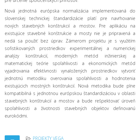
pre určenie spoločenských prínosov.
Nová jednotná európska normalizácia implementovaná do
slovenskej technickej štandardizácie platí pre navrhovanie
nových stavebných konštrukcií a mostov. Pre aplikáciu na
existujúce stavebné konštrukcie a mosty nie je pripravená a
nedá sa použiť bez úprav. Zámerom projektu je s využitím
sofistikovaných prostriedkov experimentálnej a numerickej
analýzy konštrukcií, moderných metód inžinierskej a
matematickej teórie spoľahlivosti a ekonomických metód
vyjadrovania efektívnosti vynaložených prostriedkov vytvoriť
jednotnú metodiku overovania spoľahlivosti a hodnotenia
existujúcich mostných konštrukcií. Nová metodika bude plne
kompatibilná s jednotnou európskou štandardizáciou v oblasti
stavebných konštrukcií a mostov a bude rešpektovať úroveň
spoľahlivosti a životnosti stavebných objektov definovanú
eurokódmi.
PROJEKTY VEGA