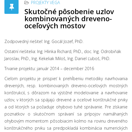
PROJEKTY VEGA
Skutočné pôsobenie uzlov
kombinovaných dreveno-
oceľových mostov
Zodpovedný riešiteľ: Ing. Gocál Jozef, PhD.
Ostatní riešitelia: Ing. Hlinka Richard, PhD., doc. Ing. Odrobiňák
Jaroslav, PhD., Ing. Kekeliak Miloš, Ing. Daniel Ľuboš, PhD.
Trvanie projektu: január 2014 – december 2016
Cieľom projektu je prispieť k prehĺbeniu metodiky navrhovania
drevených, resp. kombinovaných dreveno-oceľových mostných
konštrukcií, s dôrazom na výstižné modelovanie a navrhovanie
uzlov, v ktorých sa spájajú drevené a oceľové konštrukčné prvky
a od ktorých sa požaduje ohybovo tuhé správanie. Pre získanie
poznatkov o skutočnom správaní sa prípojov namáhaných
ohybovým momentom pôsobiacim kolmo na rovinu dreveného
konštrukčného prvku sa predpokladá kombinácia numerických