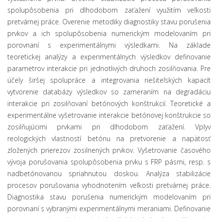
spolupôsobenia pri dlhodobom zaťažení využitím veľkosti
pretvárnej práce. Overenie metodiky diagnostiky stavu porušenia
prvkov a ich spolupôsobenia numerickým modelovaním pri
porovnaní s experimentálnymi výsledkami. Na základe
teoretickej analýzy a experimentálnych výsledkov definovanie
parametrov interakcie pri jednotlivých druhoch zosilňovania. Pre
účely širšej spolupráce a integrovania riešiteľských kapacít
vytvorenie databázy výsledkov so zameraním na degradáciu
interakcie pri zosilňovaní betónových konštrukcií. Teoretické a
experimentálne vyšetrovanie interakcie betónovej konštrukcie so
zosilňujúcimi prvkami pri dlhodobom zaťažení. Vplyv
reologických vlastností betónu na pretvorenie a napätosť
zložených prierezov zosilnených prvkov. Vyšetrovanie časového
vývoja porušovania spolupôsobenia prvku s FRP pásmi, resp. s
nadbetónovanou spriahnutou doskou. Analýza stabilizácie
procesov porušovania vyhodnotením veľkosti pretvárnej práce.
Diagnostika stavu porušenia numerickým modelovaním pri
porovnaní s vybranými experimentálnymi meraniami. Definovanie