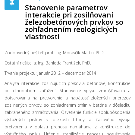
Stanovenie parametrov
interakcie pri zosilňovaní
železobetónových prvkov so
zohľadnením reologických
vlastností
Zodpovedný riešiteľ: prof. Ing. Moravčík Martin, PhD.
Ostatní riešitelia: Ing. Bahleda František, PhD.
Trvanie projektu: január 2012 – december 2014
Analýza interakcie zosilňujúcich prvkov a betónovej konštrukcie
pri dlhodobom zaťažení. Stanovenie vplyvu zmrašťovania a
dotvarovania na pretvorenie a napätosť zložených prierezov
zosilnených prvkov, so zohľadnením trhlín v betóne v dôsledku
zabráneného zmrašťovania. Osvetlenie funkcie spolupôsobenia
výstužných prvkov v blízkosti trhliny a časového vývoja
pretvorenia v oblasti prenosu namáhania z konštrukcie do
výstužného prvku. Určenie stabilizácie procesu porušovania