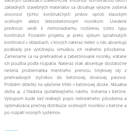
viacerých oblastiach stavebníctva. Vhodnou kombináciou dvoch
základných stavebných materiálov sa dosahuje výrazne zvýšená
únosnosť týchto konštrukčných prvkov oproti klasickým
oceľovým alebo železobetónovým nosníkom. Uvedené
prednosti viedli k mimoriadnemu rozšíreniu tohto typu
konštrukcií. Poslaním projektu je preto výskum spriahnutých
konštrukcií v oblastiach, v ktorých nateraz nielen u nás absentujú
podklady pre výstižnejšiu simuláciu ich reálneho pôsobenia.
Zameriame sa na priehradové a zabetónované nosníky, vrátane
ich použitia podľa rozpätia. Nateraz však absentuje dostatočne
riešená problematika miestneho prenosu šmykovej sily z
priehradových styčníkov do betónovej doskovej pásnice.
Problém dôležitý na vylúčenie trhlín v betónovej doske. Aktuálna
úloha aj z hľadiska spoľahlivejšieho návrhu kotvenia v betóne.
Výstupom bude tiež reálnejší popis nelineárneho pôsobenia a
optimalizácia priečnej distribúcie oceľových nosníkov v betóne a
po rozpätí nosných systémov.