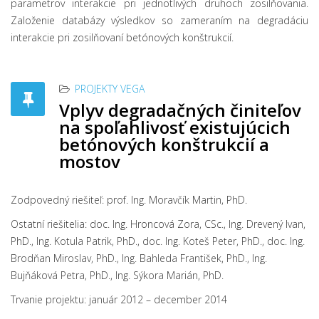
parametrov interakcie pri jednotlivých druhoch zosilňovania.
Založenie databázy výsledkov so zameraním na degradáciu
interakcie pri zosilňovaní betónových konštrukcií.
PROJEKTY VEGA
Vplyv degradačných činiteľov
na spoľahlivosť existujúcich
betónových konštrukcií a
mostov
Zodpovedný riešiteľ: prof. Ing. Moravčík Martin, PhD.
Ostatní riešitelia: doc. Ing. Hroncová Zora, CSc., Ing. Drevený Ivan,
PhD., Ing. Kotula Patrik, PhD., doc. Ing. Koteš Peter, PhD., doc. Ing.
Brodňan Miroslav, PhD., Ing. Bahleda František, PhD., Ing.
Bujňáková Petra, PhD., Ing. Sýkora Marián, PhD.
Trvanie projektu: január 2012 – december 2014