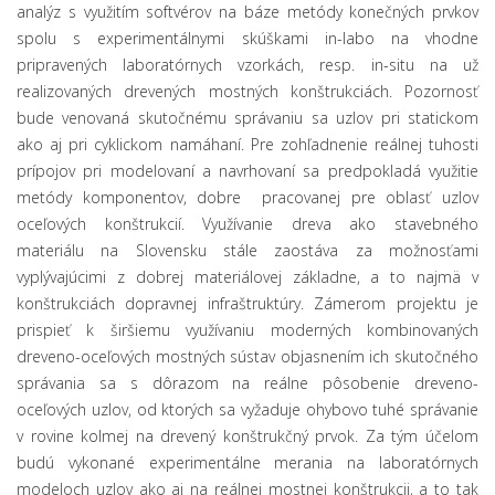
analýz s využitím softvérov na báze metódy konečných prvkov
spolu s experimentálnymi skúškami in-labo na vhodne
pripravených laboratórnych vzorkách, resp. in-situ na už
realizovaných drevených mostných konštrukciách. Pozornosť
bude venovaná skutočnému správaniu sa uzlov pri statickom
ako aj pri cyklickom namáhaní. Pre zohľadnenie reálnej tuhosti
prípojov pri modelovaní a navrhovaní sa predpokladá využitie
metódy komponentov, dobre pracovanej pre oblasť uzlov
oceľových konštrukcií. Využívanie dreva ako stavebného
materiálu na Slovensku stále zaostáva za možnosťami
vyplývajúcimi z dobrej materiálovej základne, a to najmä v
konštrukciách dopravnej infraštruktúry. Zámerom projektu je
prispieť k širšiemu využívaniu moderných kombinovaných
dreveno-oceľových mostných sústav objasnením ich skutočného
správania sa s dôrazom na reálne pôsobenie dreveno-
oceľových uzlov, od ktorých sa vyžaduje ohybovo tuhé správanie
v rovine kolmej na drevený konštrukčný prvok. Za tým účelom
budú vykonané experimentálne merania na laboratórnych
modeloch uzlov ako aj na reálnej mostnej konštrukcii, a to tak