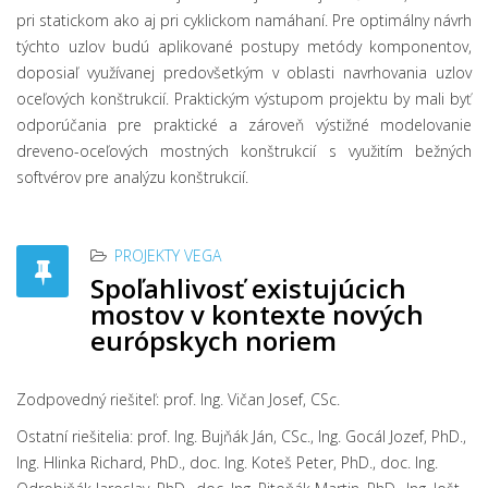
pri statickom ako aj pri cyklickom namáhaní. Pre optimálny návrh
týchto uzlov budú aplikované postupy metódy komponentov,
doposiaľ využívanej predovšetkým v oblasti navrhovania uzlov
oceľových konštrukcií. Praktickým výstupom projektu by mali byť
odporúčania pre praktické a zároveň výstižné modelovanie
dreveno-oceľových mostných konštrukcií s využitím bežných
softvérov pre analýzu konštrukcií.
PROJEKTY VEGA
Spoľahlivosť existujúcich
mostov v kontexte nových
európskych noriem
Zodpovedný riešiteľ: prof. Ing. Vičan Josef, CSc.
Ostatní riešitelia: prof. Ing. Bujňák Ján, CSc., Ing. Gocál Jozef, PhD.,
Ing. Hlinka Richard, PhD., doc. Ing. Koteš Peter, PhD., doc. Ing.