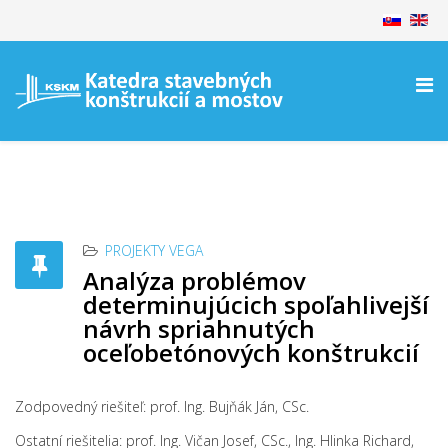
PROJEKTY VEGA
Analýza problémov
determinujúcich spoľahlivejší
návrh spriahnutých
oceľobetónových konštrukcií
Zodpovedný riešiteľ: prof. Ing. Bujňák Ján, CSc.
Ostatní riešitelia: prof. Ing. Vičan Josef, CSc., Ing. Hlinka Richard,