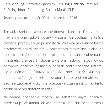
PhD., doc. Ing. Odrobiňák Jaroslav, PhD., Ing. Bahleda František,
PhD., Ing. Idunk Róbert, Ing. Farbák Matúš, PhD.
Trvanie projektu: január 2014 – december 2016
Tematika spriahnutých oceľobetónových konštrukcií sa zameria
hlavne na priehradové nosníky, vrátane ich použitia na väčšie
rozpätia, predovšetkým pri mostoch. Vo svete už relatívne bežne
navrhovaný nosný systém v pozemnom staviteľstve alebo pri
mostoch nemá doteraz dostatočne rozpracovanú problematiku
miestneho prenosu šmykovej sily z priehradových styčníkov do
betónovej doskovej pásnice. V prípade tohto nosného systému
nie je známa ani efektívna kombinácia mechanických vlastnosti
nateraz vyrábaných oceli a betónu. Touto problematikou sa
začínajú zaoberať výskumné pracoviska v zahraničí. U nás tento
problém nebol doteraz riešený.
Nelineárne pôsobenie mostov so zabetónovanými nosníkmi
predstavuje výskumnú oblasť, nateraz iba čiastočne riešenú.