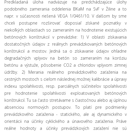
Predkladaná úloha nadväzuje na predchádzajúce úlohy
podobného zamerania oddelenia BKaM na SvF v Žiline a to
napr. v súčasnosti riešená VEGA 1/0461/10. V ďalšom by sme
chceli postupne rozširovať doposiaľ získané poznatky v
niekoľkých oblastiach so zameraním na hodnotenie existujúcich
betónových konštrukcií v prevádzke: 1) V oblasti získavania
dostatočných údajov z reálnych prevádzkovaných betónových
konštrukcií a mostov. Jedná sa o získavanie údajov ohľadne
degradačných vplyvov na betón so zameraním na koróziu
betónu a výstuže, pôsobenie CO2 a chloridov vplyvom zimnej
údržby. 2) Merania reálneho prevádzkového zaťaženia na
cestných mostoch s cieľom následnej možnej kalibrácie a úpravy
indexu spoľahlivosti, resp. parciálnych súčiniteľov spoľahlivosti
pre hodnotenie spoľahlivosti exploatovaných betónových
konštrukcií. Tu sa často stretávame s čiastočnou alebo aj úplnou
absenciou normových postupov. To platí pre podmienky
prevádzkového zaťaženia - statického, ale aj dynamického v
orientácii na účinky cyklického a únavového zaťaženia. Práve
reálne hodnoty a účinky prevádzkových zaťažení nie sú