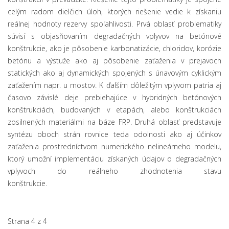
celým radom dielčich úloh, ktorých riešenie vedie k získaniu
reálnej hodnoty rezervy spoľahlivosti. Prvá oblasť problematiky
súvisí s objasňovaním degradačných vplyvov na betónové
konštrukcie, ako je pôsobenie karbonatizácie, chloridov, korózie
betónu a výstuže ako aj pôsobenie zaťaženia v prejavoch
statických ako aj dynamických spojených s únavovým cyklickým
zaťažením napr. u mostov. K ďalším dôležitým vplyvom patria aj
časovo závislé deje prebiehajúce v hybridných betónových
konštrukciách, budovaných v etapách, alebo konštrukciách
zosilnených materiálmi na báze FRP. Druhá oblasť predstavuje
syntézu oboch strán rovnice teda odolnosti ako aj účinkov
zaťaženia prostredníctvom numerického nelineárneho modelu,
ktorý umožní implementáciu získaných údajov o degradačných
vplyvoch do reálneho zhodnotenia stavu
konštrukcie.
Strana 4 z 4