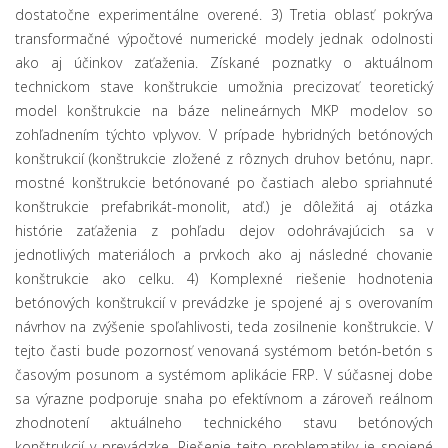
dostatočne experimentálne overené. 3) Tretia oblasť pokrýva
transformačné výpočtové numerické modely jednak odolnosti
ako aj účinkov zaťaženia. Získané poznatky o aktuálnom
technickom stave konštrukcie umožnia precizovať teoretický
model konštrukcie na báze nelineárnych MKP modelov so
zohľadnením týchto vplyvov. V prípade hybridných betónových
konštrukcií (konštrukcie zložené z rôznych druhov betónu, napr.
mostné konštrukcie betónované po častiach alebo spriahnuté
konštrukcie prefabrikát-monolit, atď.) je dôležitá aj otázka
histórie zaťaženia z pohľadu dejov odohrávajúcich sa v
jednotlivých materiáloch a prvkoch ako aj následné chovanie
konštrukcie ako celku. 4) Komplexné riešenie hodnotenia
betónových konštrukcií v prevádzke je spojené aj s overovaním
návrhov na zvýšenie spoľahlivosti, teda zosilnenie konštrukcie. V
tejto časti bude pozornosť venovaná systémom betón-betón s
časovým posunom a systémom aplikácie FRP. V súčasnej dobe
sa výrazne podporuje snaha po efektívnom a zároveň reálnom
zhodnotení aktuálneho technického stavu betónových
konštrukcií v prevádzke. Riešenie tejto problematiky je spojené