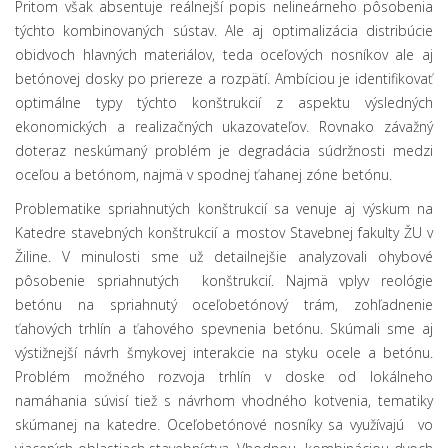
Pritom však absentuje reálnejší popis nelineárneho pôsobenia
týchto kombinovaných sústav. Ale aj optimalizácia distribúcie
obidvoch hlavných materiálov, teda oceľových nosníkov ale aj
betónovej dosky po priereze a rozpätí. Ambíciou je identifikovať
optimálne typy týchto konštrukcií z aspektu výsledných
ekonomických a realizačných ukazovateľov. Rovnako závažný
doteraz neskúmaný problém je degradácia súdržnosti medzi
oceľou a betónom, najmä v spodnej ťahanej zóne betónu.
Problematike spriahnutých konštrukcií sa venuje aj výskum na
Katedre stavebných konštrukcií a mostov Stavebnej fakulty ŽU v
Žiline. V minulosti sme už detailnejšie analyzovali ohybové
pôsobenie spriahnutých konštrukcií. Najmä vplyv reológie
betónu na spriahnutý oceľobetónový trám, zohľadnenie
ťahových trhlín a ťahového spevnenia betónu. Skúmali sme aj
výstižnejší návrh šmykovej interakcie na styku ocele a betónu.
Problém možného rozvoja trhlín v doske od lokálneho
namáhania súvisí tiež s návrhom vhodného kotvenia, tematiky
skúmanej na katedre. Oceľobetónové nosníky sa využívajú vo