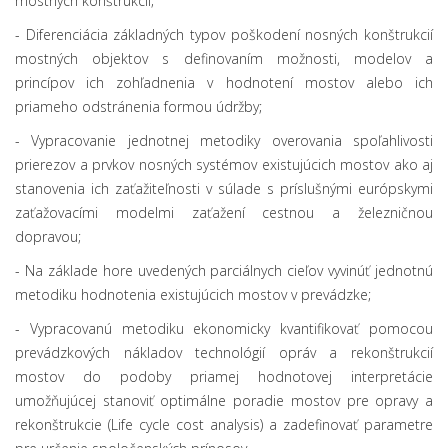
mostných konštrukcií;
- Diferenciácia základných typov poškodení nosných konštrukcií
mostných objektov s definovaním možnosti, modelov a
princípov ich zohľadnenia v hodnotení mostov alebo ich
priameho odstránenia formou údržby;
- Vypracovanie jednotnej metodiky overovania spoľahlivosti
prierezov a prvkov nosných systémov existujúcich mostov ako aj
stanovenia ich zaťažiteľnosti v súlade s príslušnými európskymi
zaťažovacími modelmi zaťažení cestnou a železničnou
dopravou;
- Na základe hore uvedených parciálnych cieľov vyvinúť jednotnú
metodiku hodnotenia existujúcich mostov v prevádzke;
- Vypracovanú metodiku ekonomicky kvantifikovať pomocou
prevádzkových nákladov technológií opráv a rekonštrukcií
mostov do podoby priamej hodnotovej interpretácie
umožňujúcej stanoviť optimálne poradie mostov pre opravy a
rekonštrukcie (Life cycle cost analysis) a zadefinovať parametre