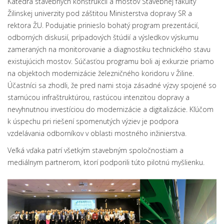
Katedra stavebných konštrukcií a mostov Stavebnej fakulty
Žilinskej univerzity pod záštitou Ministerstva dopravy SR a
rektora ŽU. Podujatie prinieslo bohatý program prezentácií,
odborných diskusií, prípadových štúdií a výsledkov výskumu
zameraných na monitorovanie a diagnostiku technického stavu
existujúcich mostov. Súčasťou programu boli aj exkurzie priamo
na objektoch modernizácie železničného koridoru v Žiline.
Účastníci sa zhodli, že pred nami stoja zásadné výzvy spojené so
starnúcou infraštruktúrou, rastúcou intenzitou dopravy a
nevyhnutnou investíciou do modernizácie a digitalizácie. Kľúčom
k úspechu pri riešení spomenutých výziev je podpora
vzdelávania odborníkov v oblasti mostného inžinierstva.
Veľká vďaka patrí všetkým stavebným spoločnostiam a
mediálnym partnerom, ktorí podporili túto pilotnú myšlienku.