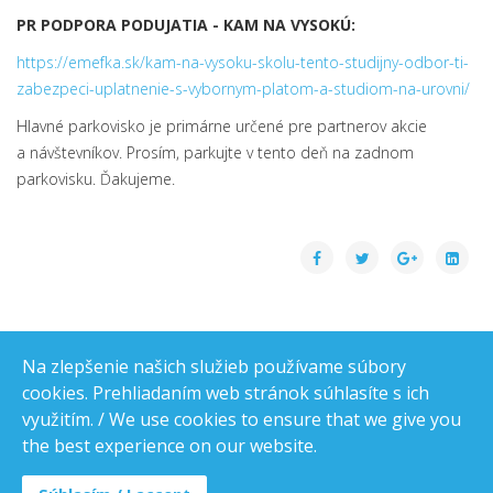
PR PODPORA PODUJATIA - KAM NA VYSOKÚ:
https://emefka.sk/kam-na-vysoku-skolu-tento-studijny-odbor-ti-
zabezpeci-uplatnenie-s-vybornym-platom-a-studiom-na-urovni/
Hlavné parkovisko je primárne určené pre partnerov akcie
a návštevníkov. Prosím, parkujte v tento deň na zadnom
parkovisku. Ďakujeme.
Na zlepšenie našich služieb používame súbory
cookies. Prehliadaním web stránok súhlasíte s ich
využitím. / We use cookies to ensure that we give you
the best experience on our website.
© 2019 Katedra stavebných konštrukcií a mostov, Stavebná