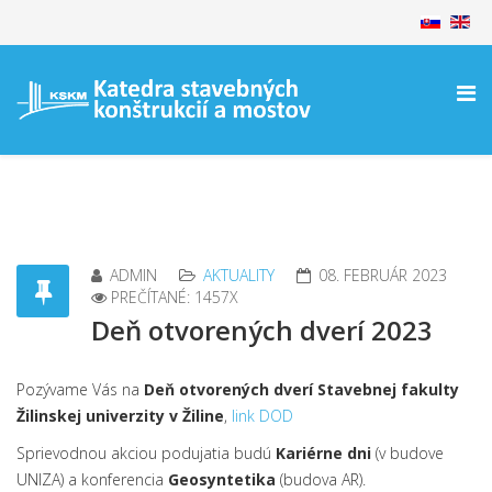
ADMIN
AKTUALITY
08. FEBRUÁR 2023
PREČÍTANÉ: 1457X
Deň otvorených dverí 2023
Pozývame Vás na
Deň otvorených dverí Stavebnej fakulty
Žilinskej univerzity v Žiline
,
link DOD
Sprievodnou akciou podujatia budú
Kariérne dni
(v budove
UNIZA) a konferencia
Geosyntetika
(budova AR).