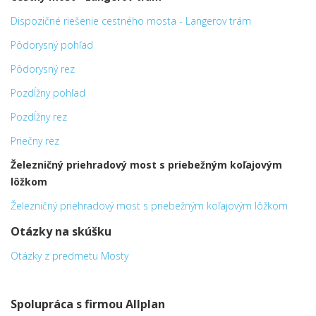
Dispozičné riešenie cestného mosta - Langerov trám
Pôdorysný pohľad
Pôdorysný rez
Pozdĺžny pohľad
Pozdĺžny rez
Priečny rez
Železničný priehradový most s priebežným koľajovým
lôžkom
Železničný priehradový most s priebežným koľajovým lôžkom
Otázky na skúšku
Otázky z predmetu Mosty
Spolupráca s firmou Allplan