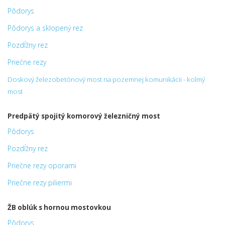
Pôdorys
Pôdorys a sklopený rez
Pozdĺžny rez
Priečne rezy
Doskový železobetónový most na pozemnej komunikácii - kolmý
most
Predpätý spojitý komorový železničný most
Pôdorys
Pozdĺžny rez
Priečne rezy oporami
Priečne rezy piliermi
ŽB oblúk s hornou mostovkou
Pôdorys