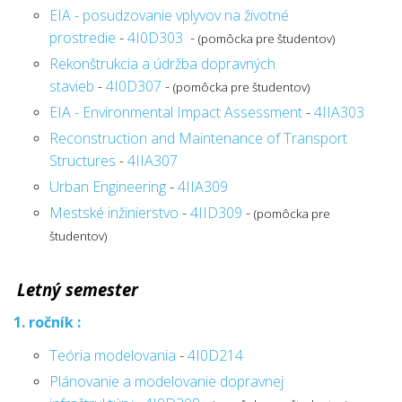
EIA - posudzovanie vplyvov na životné
prostredie
-
4I0D303
-
(pomôcka pre študentov)
Rekonštrukcia a údržba dopravných
stavieb
-
4I0D307
-
(pomôcka pre študentov)
EIA - Environmental Impact Assessment
-
4IIA303
Reconstruction and Maintenance of Transport
Structures
-
4IIA307
Urban Engineering
-
4IIA309
Mestské inžinierstvo
-
4IID309
-
(pomôcka pre
študentov)
Letný semester
1. ročník :
Teória modelovania
-
4I0D214
Plánovanie a modelovanie dopravnej