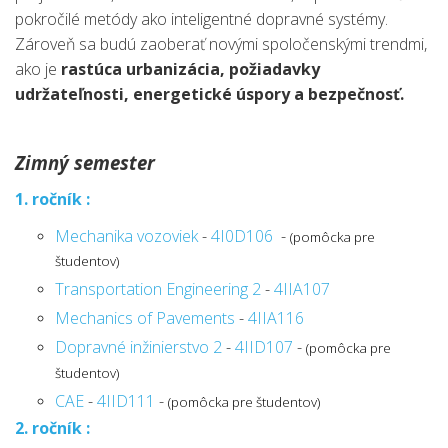
pokročilé metódy ako inteligentné dopravné systémy.
Zároveň sa budú zaoberať novými spoločenskými trendmi,
ako je
rastúca urbanizácia, požiadavky
udržateľnosti, energetické úspory a bezpečnosť.
Zimný semester
1. ročník :
Mechanika vozoviek
-
4I0D106
-
(pomôcka pre
študentov)
Transportation Engineering 2
-
4IIA107
Mechanics of Pavements
-
4IIA116
Dopravné inžinierstvo 2
-
4IID107
-
(pomôcka pre
študentov)
CAE
-
4IID111
-
(pomôcka pre študentov)
2. ročník :