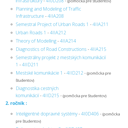
infraštruktúry
-
4I0D208
-
(pomôcka pre študentov)
Planning and Modeling of Traffic
Infrastructure
-
4IIA208
Semestral Project of Urban Roads 1
-
4IIA211
Urban Roads 1
-
4IIA212
Theory of Modelling
-
4IIA214
Diagnostics of Road Constructions
-
4IIA215
Semestrálny projekt z mestských komunikácií
1
-
4IID211
Mestské komunikácie 1
-
4IID212
-
(pomôcka pre
študentov)
Diagnostika cestných
komunikácií
-
4IID215
-
(pomôcka pre študentov)
2. ročník :
Inteligentné dopravné systémy
-
4I0D406
-
(pomôcka
pre študentov)