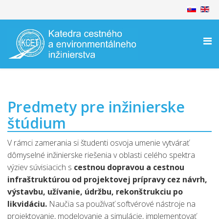
Predmety pre inžinierske
štúdium
V rámci zamerania si študenti osvoja umenie vytvárať
dômyselné inžinierske riešenia v oblasti celého spektra
výziev súvisiacich s
cestnou dopravou a cestnou
infraštruktúrou od projektovej prípravy cez návrh,
výstavbu, užívanie, údržbu, rekonštrukciu po
likvidáciu.
Naučia sa používať softvérové nástroje na
projektovanie, modelovanie a simulácie, implementovať