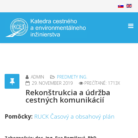
ADMIN
PREDMETY ING.
29. NOVEMBER 2019
PREČÍTANÉ: 1713X
Rekonštrukcia a údržba
cestných komunikácií
Pomôcky:
RUCK Časový a obsahový plán
Zabezpečuje: doc. Ing. Eva Remišová, PhD.