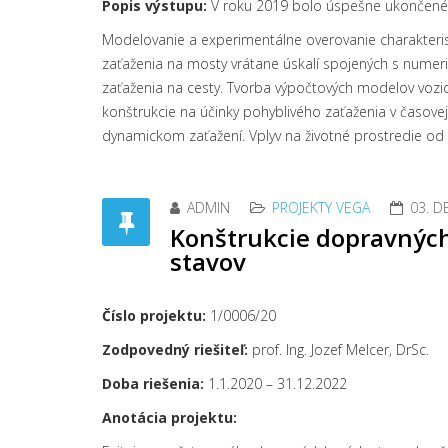
Popis výstupu:
V roku 2019 bolo úspešne ukončené 
Modelovanie a experimentálne overovanie charakterist
zaťaženia na mosty vrátane úskalí spojených s numeric
zaťaženia na cesty. Tvorba výpočtových modelov voz
konštrukcie na účinky pohyblivého zaťaženia v časovej
dynamickom zaťažení. Vplyv na životné prostredie od t
ADMIN
PROJEKTY VEGA
03. 
Konštrukcie dopravných
stavov
Číslo projektu:
1/0006/20
Zodpovedný riešiteľ:
prof. Ing. Jozef Melcer, DrSc.
Doba riešenia:
1.1.2020 – 31.12.2022
Anotácia projektu: