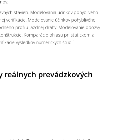
mov:
ravných stavieb. Modelovania účinkov pohyblivého
nej verifikácie. Modelovanie účinkov pohyblivého
odného profilu jazdnej dráhy. Modelovanie odozvy
 konštrukcie. Komparácie ohlasu pri statickom a
ifikácie výsledkov numerických štúdií.
zy reálnych prevádzkových