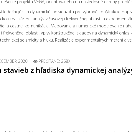
riešenie projektu VEGA, orientovaného na nasledovné okruhy problé
ík definujúcich dynamickú individualitu pre vybrané konštrukcie dop
kou realizáciou, analýz v časovej i frekvenčnej oblasti a experimentál
idiel a cestnej komunikácie. Mapovanie a numerické modelovanie náh
 i frekvenčnej oblasti. Vplyv konštrukčnej skladby na dynamický ohlas
echnickej seizmicity a hluku. Realizácie experimentálnych meraní a ver
DECEMBER 2020
PREČÍTANÉ: 268X
 stavieb z hľadiska dynamickej analý