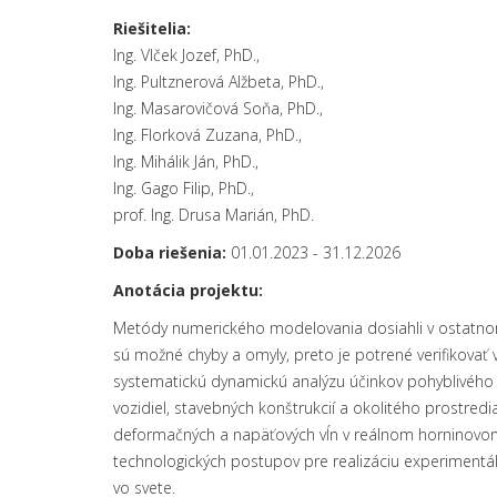
Riešitelia:
Ing. Vlček Jozef, PhD.,
Ing. Pultznerová Alžbeta, PhD.,
Ing. Masarovičová Soňa, PhD.,
Ing. Florková Zuzana, PhD.,
Ing. Mihálik Ján, PhD.,
Ing. Gago Filip, PhD.,
prof. Ing. Drusa Marián, PhD.
Doba riešenia:
01.01.2023 - 31.12.2026
Anotácia projektu:
Metódy numerického modelovania dosiahli v ostatnom
sú možné chyby a omyly, preto je potrené verifikovať
systematickú dynamickú analýzu účinkov pohyblivého z
vozidiel, stavebných konštrukcií a okolitého prostredia 
deformačných a napäťových vĺn v reálnom horninovom p
technologických postupov pre realizáciu experimentá
vo svete.