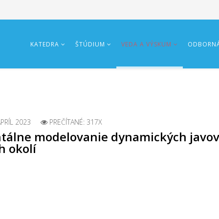
KATEDRA
ŠTÚDIUM
VEDA A VÝSKUM
ODBORNÁ
APRÍL 2023
PREČÍTANÉ: 317X
tálne modelovanie dynamických javov
h okolí