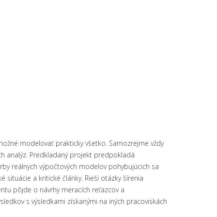
možné modelovať prakticky všetko. Samozrejme vždy
ych analýz. Predkladaný projekt predpokladá
vorby reálnych výpočtových modelov pohybujúcich sa
 situácie a kritické články. Rieši otázky šírenia
entu pôjde o návrhy meracích reťazcov a
sledkov s výsledkami získanými na iných pracoviskách