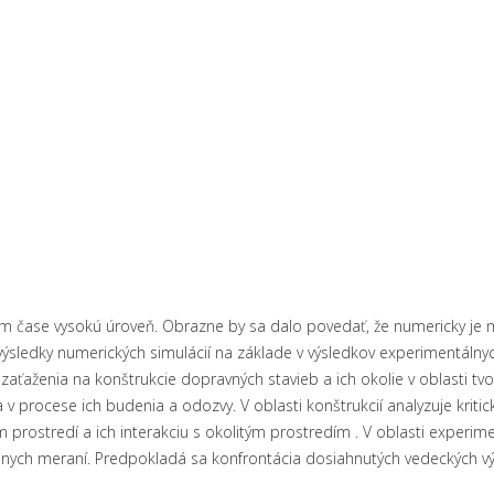
 čase vysokú úroveň. Obrazne by sa dalo povedať, že numericky je 
 výsledky numerických simulácií na základe v výsledkov experimentáln
aťaženia na konštrukcie dopravných stavieb a ich okolie v oblasti t
v procese ich budenia a odozvy. V oblasti konštrukcií analyzuje kritické
rostredí a ich interakciu s okolitým prostredím . V oblasti experim
lnych meraní. Predpokladá sa konfrontácia dosiahnutých vedeckých vý