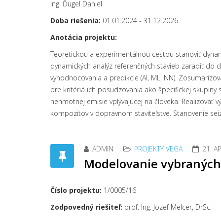
Ing. Ďugel Daniel
Doba riešenia:
01.01.2024 - 31.12.2026
Anotácia projektu:
Teoretickou a experimentálnou cestou stanoviť dynami
dynamických analýz referenčných stavieb zaradiť do 
vyhodnocovania a predikcie (AI, ML, NN). Zosumarizova
pre kritériá ich posudzovania ako špecifickej skupin
nehmotnej emisie vplývajúcej na človeka. Realizovať 
kompozitov v dopravnom staviteľstve. Stanovenie sei
ADMIN
PROJEKTY VEGA
21. A
Modelovanie vybraných 
Číslo projektu:
1/0005/16
Zodpovedný riešiteľ:
prof. Ing. Jozef Melcer, DrSc.