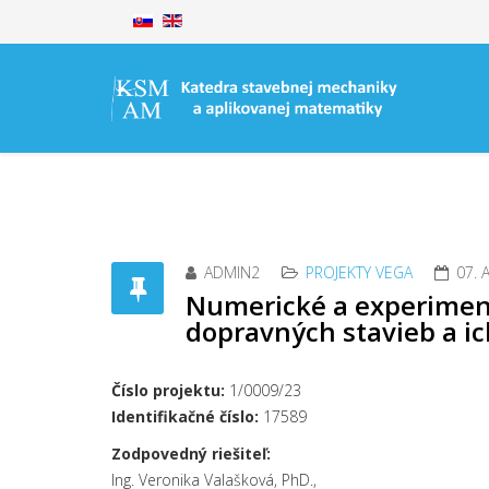
ADMIN2
PROJEKTY VEGA
07. 
Numerické a experimen
dopravných stavieb a ic
Číslo projektu:
1/0009/23
Identifikačné číslo:
17589
Zodpovedný riešiteľ:
Ing. Veronika Valašková, PhD.,