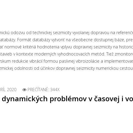
ckú odozvu od technickej seizmicity vyvolanej dopravou na referenčn
databázy. Formát databázy vytvoriť na všeobecne dostupnej báze, pre
ť normové kritériá hodnotenia vplyvu dopravnej seizmicity na historic
y stavieb v kontexte moderných vyhodnocovacích metód. Tiež zmonitoro
výskum redukcie vibrácií formou pasívnej vibroizolácie a implemento
zmickej odolnosti od účinkov dopravnej seizmicity numerickou cestou
PRÍL 2020
PREČÍTANÉ: 344X
dynamických problémov v časovej i vo 