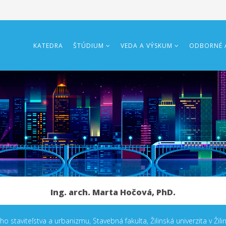
KATEDRA
ŠTÚDIUM
VEDA A VÝSKUM
ODBORNÉ A
Ing. arch. Marta Hočová, PhD.
taviteľstva a urbanizmu, Stavebná fakulta, Žilinská univerzita v Žili