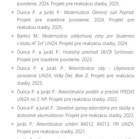
povolenie, 2024. Projekt pre realizáciu stavby, 2025.
Ďurica P. a Juráš P.:
Modernizácia Okresný súd Poprad
.
Projekt pre stavebné povolenie, 2024. Projekt pre
realizáciu stavby, 2025.
Bartko M.:
Modernizácia oddychovej zóny pre študentov
v bloku AF SvF UNIZA
. Projekt pre realizáciu stavby, 2024.
Ďurica P. a Juráš P.:
Hraničný prechod SR/ČR Svrčinovec
.
Projekt pre stavebné povolenie, 2023.
Ďurica P. a Juráš P.:
Rekonštrukcia sály - Ubytovacie
zariadenie UNIZA, Veľký Diel, Blok D
. Projekt pre realizáciu
stavby, 2023.
Ďurica P. a Juráš P.:
Rekonštrukcia podláh a priečok FPEDAS
UNIZA na 3. NP
. Projekt pre realizáciu stavby, 2022.
Ďurica P. a Juráš P.:
Stavebné úpravy laboratória pre skúšky a
testovanie akumulátorov
. Projekt pre realizáciu stavby, 2022.
Juráš P.:
Rekonštrukcia učební RA012, RA013, FRI UNIZA
.
Projekt pre realizáciu stavby, 2021.