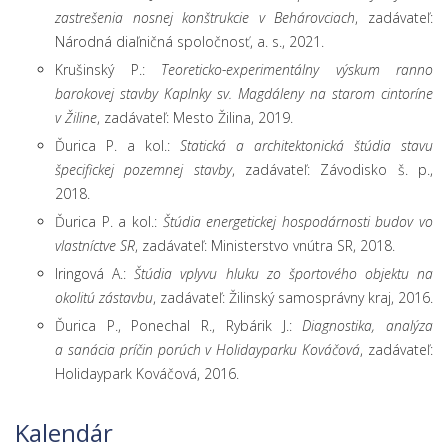
zastrešenia nosnej konštrukcie v Behárovciach
, zadávateľ:
Národná diaľničná spoločnosť, a. s., 2021.
Krušinský P.:
Teoreticko-experimentálny výskum ranno
barokovej stavby Kaplnky sv. Magdáleny na starom cintoríne
v Žiline
, zadávateľ: Mesto Žilina, 2019.
Ďurica P. a kol.:
Statická a architektonická štúdia stavu
špecifickej pozemnej stavby
, zadávateľ: Závodisko š. p.,
2018.
Ďurica P. a kol.:
Štúdia energetickej hospodárnosti budov vo
vlastníctve SR
, zadávateľ: Ministerstvo vnútra SR, 2018.
Iringová A.:
Štúdia vplyvu hluku zo športového objektu na
okolitú zástavbu
, zadávateľ: Žilinský samosprávny kraj, 2016.
Ďurica P., Ponechal R., Rybárik J.:
Diagnostika, analýza
a sanácia príčin porúch v Holidayparku Kováčová
, zadávateľ:
Holidaypark Kováčová, 2016.
Predchádzajúci
Predchádzajúci
Nasledujúci
Nasleduj
rok
mesiac
mesiac
rok
Kalendár