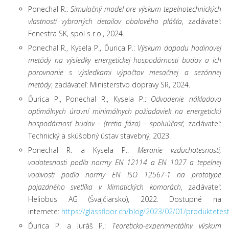
Ponechal R.:
Simulačný model pre výskum tepelnotechnických
vlastností vybraných detailov obalového plášťa
, zadávateľ:
Fenestra SK, spol s r.o., 2024.
Ponechal R., Kysela P., Ďurica P.:
Výskum dopadu hodinovej
metódy na výsledky energetickej hospodárnosti budov a ich
porovnanie s výsledkami výpočtov mesačnej a sezónnej
metódy
, zadávateľ: Ministerstvo dopravy SR, 2024.
Ďurica P., Ponechal R., Kysela P.:
Odvodenie nákladovo
optimálnych úrovní minimálnych požiadaviek na energetickú
hospodárnosť budov - (tretia fáza) - spoluúčasť
, zadávateľ:
Technický a skúšobný ústav stavebný, 2023.
Ponechal R. a Kysela P.:
Meranie vzduchotesnosti,
vodotesnosti podľa normy EN 12114 a EN 1027 a tepelnej
vodivosti podľa normy EN ISO 12567-1 na prototype
pojazdného svetlíka v klimatických komorách
, zadávateľ:
Heliobus AG (Švajčiarsko), 2022. Dostupné na
internete:
https://glassfloor.ch/blog/2023/02/01/produktetest
Ďurica P. a Juráš P.:
Teoreticko-experimentálny výskum