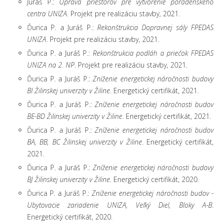
Juráš P.:
Úprava priestorov pre vytvorenie poradenského
centra UNIZA
. Projekt pre realizáciu stavby, 2021.
Ďurica P. a Juráš P.:
Rekonštrukcia Dopravnej sály FPEDAS
UNIZA
. Projekt pre realizáciu stavby, 2021.
Ďurica P. a Juráš P.:
Rekonštrukcia podláh a priečok FPEDAS
UNIZA na 2. NP
. Projekt pre realizáciu stavby, 2021.
Ďurica P. a Juráš P.:
Zníženie energetickej náročnosti budovy
BI Žilinskej univerzity v Žiline
. Energetický certifikát, 2021.
Ďurica P. a Juráš P.:
Zníženie energetickej náročnosti budov
BE-BD Žilinskej univerzity v Žiline
. Energetický certifikát, 2021.
Ďurica P. a Juráš P.:
Zníženie energetickej náročnosti budov
BA, BB, BC Žilinskej univerzity v Žiline
. Energetický certifikát,
2021.
Ďurica P. a Juráš P.:
Zníženie energetickej náročnosti budovy
BJ
Žilinskej univerzity v Žiline
. Energetický certifikát, 2020.
Ďurica P. a Juráš P.:
Zníženie energetickej náročnosti budov -
Ubytovacie zariadenie UNIZA, Veľký Diel, Bloky A-B
.
Energetický certifikát, 2020.