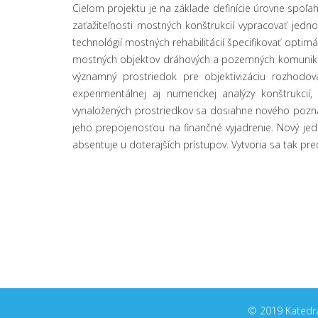
Cieľom projektu je na základe definície úrovne spoľa
zaťažiteľnosti mostných konštrukcií vypracovať je
technológií mostných rehabilitácií špecifikovať optim
mostných objektov dráhových a pozemných komunikáci
významný prostriedok pre objektivizáciu rozhodova
experimentálnej aj numerickej analýzy konštrukcií
vynaložených prostriedkov sa dosiahne nového pozna
jeho prepojenosťou na finančné vyjadrenie. Nový je
absentuje u doterajších prístupov. Vytvoria sa tak pr
© 2019 Katedra 