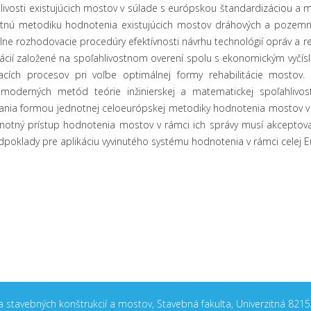
hlivosti existujúcich mostov v súlade s európskou štandardizáciou a m
dnotnú metodiku hodnotenia existujúcich mostov dráhových a pozemn
álne rozhodovacie procedúry efektívnosti návrhu technológií opráv a 
í založené na spoľahlivostnom overení spolu s ekonomickým vyčíslen
cích procesov pri voľbe optimálnej formy rehabilitácie mostov. S 
, moderných metód teórie inžinierskej a matematickej spoľahlivo
nia formou jednotnej celoeurópskej metodiky hodnotenia mostov v 
dnotný prístup hodnotenia mostov v rámci ich správy musí akceptovať
edpoklady pre aplikáciu vyvinutého systému hodnotenia v rámci celej E
stavebných konštrukcií a mostov, Stavebná fakulta, Univerzitná 8215/