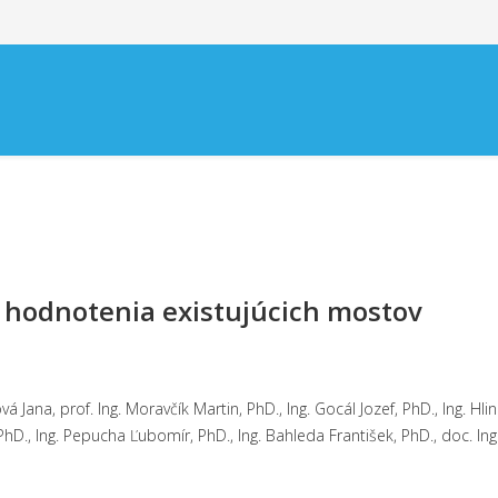
hodnotenia existujúcich mostov
tová Jana, prof. Ing. Moravčík Martin, PhD., Ing. Gocál Jozef, PhD., Ing. Hl
D., Ing. Pepucha Ľubomír, PhD., Ing. Bahleda František, PhD., doc. Ing. 