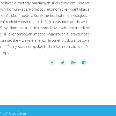
odifikácie metódy parciálnych súčiniteľov pre výpočet
ých komunikácií. Pomocou ekonomickej kvantifikácie
rekonštrukcií mostov. Korektné hodnotenie existujúcich
ím efektívnosti rehabilitačných zásahov predstavuje
využitím existujúcich sofistikovaných prostriedkov
sti a ekonomických metód vyjadrovania efektívnosti
prevádzke v zmysle analýzy životného cyklu mostov s
 súčasný stav európskej technickej normalizácie, čo
urópy.
1, 010 26 Žilina